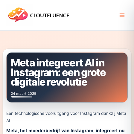
Ga
naar
de
inhoud
Meta integreert AI in
Instagram: een grote
digitale revolutie
24 maart 2025
Een technologische vooruitgang voor Instagram dankzij Meta
AI
Meta, het moederbedrijf van Instagram, integreert nu