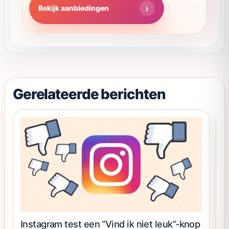
Deze
d
Bekijk aanbiedingen
4.56
optie
uit 5
kan
gekozen
worden
op
de
productpagina
Gerelateerde berichten
Instagram test een “Vind ik niet leuk”-knop
K