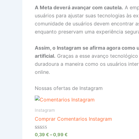
A Meta deverá avançar com cautela.
A empr
usuários para ajustar suas tecnologias às ex
comunidade de usuários devem encontrar as
enquanto preservam uma experiência segura 
Assim, o Instagram se afirma agora como u
artificial.
Graças a esse avanço tecnológico s
duradoura a maneira como os usuários int
online.
Nossas ofertas de Instagram
Instagram
Comprar Comentarios Instagram
Avaliação
0,39
€
–
0,99
€
4.64