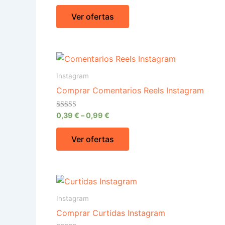
de 5
Ver ofertas
Instagram
Comprar Comentarios Reels Instagram
Avaliação
0,39
€
–
0,99
€
4.64
de 5
Ver ofertas
Instagram
Comprar Curtidas Instagram