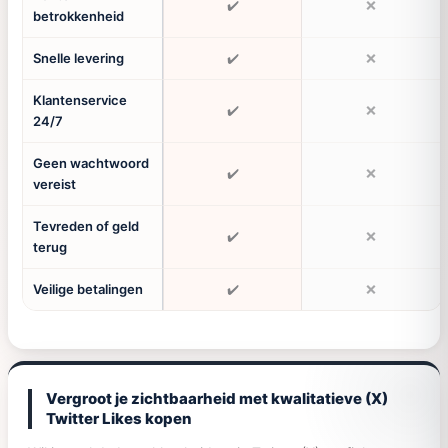
✔️
❌
betrokkenheid
Snelle levering
✔️
❌
Klantenservice
✔️
❌
24/7
Geen wachtwoord
✔️
❌
vereist
Tevreden of geld
✔️
❌
terug
Veilige betalingen
✔️
❌
Vergroot je zichtbaarheid met kwalitatieve (X)
Twitter Likes kopen