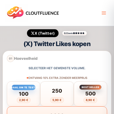
Ga
naar
de
inhoud
X (Twitter)
523
avis
Gewaardeerd
516
4.61
op 5 gebaseerd op
k
(X) Twitter Likes kopen
Hoeveelheid
01
SELECTEER HET GEWENSTE VOLUME.
ONTVANG 10% EXTRA ZONDER MEERPRIJS
BEST SELLER
IDEAAL OM TE TESTEN
250
500
100
2,90 €
5,90 €
8,90 €