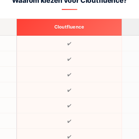
Waarom kiezen voor Cloutfluence?
Cloutfluence
✔️
✔️
✔️
✔️
✔️
✔️
✔️