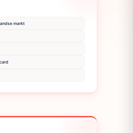
rlandse markt
tcard