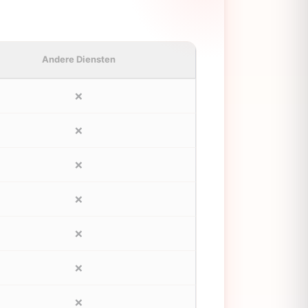
Andere Diensten
❌
❌
❌
❌
❌
❌
❌