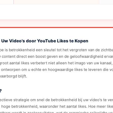
 Uw Video's door YouTube Likes te Kopen
 is betrokkenheid een sleutel tot het vergroten van de zichtba
w content direct een boost geven en de geloofwaardigheid ervan
n groot aantal likes verbetert niet alleen het imago van uw kanaa
al ontworpen om u echte en hoogwaardige likes te leveren die 
aarborgd blijft.
?
ectieve strategie om snel de betrokkenheid bij uw video's te 
 hoge betrokkenheid, waaronder het aantal likes. Hoe meer like
tbaar wordt in zoekresultaten, wat de organische reikwijdte ve