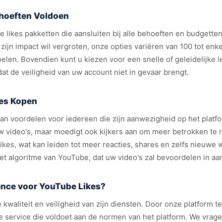
ehoeften Voldoen
likes pakketten die aansluiten bij alle behoeften en budgette
zijn impact wil vergroten, onze opties variëren van 100 tot enk
oelen. Bovendien kunt u kiezen voor een snelle of geleidelijke 
dat de veiligheid van uw account niet in gevaar brengt.
kes Kopen
van voordelen voor iedereen die zijn aanwezigheid op het platf
w video's, maar moedigt ook kijkers aan om meer betrokken te 
ikes, wat kan leiden tot meer reacties, shares en zelfs nieuw
et algoritme van YouTube, dat uw video's zal bevoordelen in a
nce voor YouTube Likes?
 kwaliteit en veiligheid van zijn diensten. Door onze platform 
nele service die voldoet aan de normen van het platform. We vr