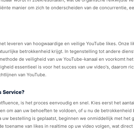
ciënte manier om zich te onderscheiden van de concurrentie, e
 het leveren van hoogwaardige en veilige YouTube likes. Onze li
uurlijke betrokkenheid krijgt. In tegenstelling tot andere dien
methode de veiligheid van uw YouTube-kanaal en voorkomt het r
digheid essentieel is voor het succes van uw video's, daarom ri
chtlijnen van YouTube.
 Service?
fluence, is het proces eenvoudig en snel. Kies eerst het aantal
en om aan uw behoeften te voldoen, of u nu de betrokkenheid bi
a uw bestelling is geplaatst, beginnen we onmiddellijk met het 
 de toename van likes in realtime op uw video volgen, wat direc