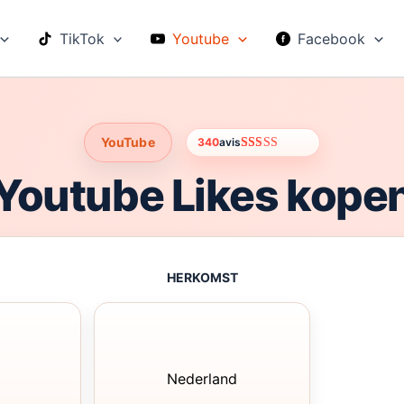
TikTok
Youtube
Facebook
YouTube
340
avis
Gewaardeerd
330
4.60
op 5
Youtube Likes kope
gebaseerd
op
klantbeoordelingen
HERKOMST
Nederland