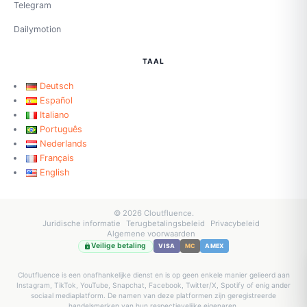
Telegram
Dailymotion
TAAL
Deutsch
Español
Italiano
Português
Nederlands
Français
English
© 2026 Cloutfluence.
Juridische informatie
Terugbetalingsbeleid
Privacybeleid
Algemene voorwaarden
Veilige betaling
VISA
MC
AMEX
Cloutfluence is een onafhankelijke dienst en is op geen enkele manier gelieerd aan
Instagram, TikTok, YouTube, Snapchat, Facebook, Twitter/X, Spotify of enig ander
sociaal mediaplatform. De namen van deze platformen zijn geregistreerde
handelsmerken van hun respectievelijke eigenaren.