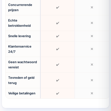
Concurrerende
✔️
❌
prijzen
Echte
✔️
❌
betrokkenheid
Snelle levering
✔️
❌
Klantenservice
✔️
❌
24/7
Geen wachtwoord
✔️
❌
vereist
Tevreden of geld
✔️
❌
terug
Veilige betalingen
✔️
❌