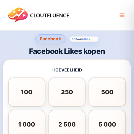
Ga
naar
de
inhoud
Facebook
359
avis
Gewaardeerd
348
4.65
op 5 gebaseerd op
klant
Facebook Likes kopen
HOEVEELHEID
100
250
500
1 000
2 500
5 000