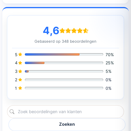
4,6
Gebaseerd op 348 beoordelingen
5
70%
4
25%
3
5%
2
0%
1
0%
Zoeken