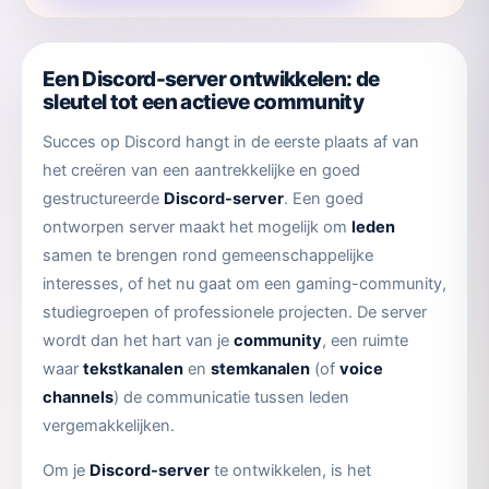
kan
gekozen
worden
Een Discord-server ontwikkelen: de
op
sleutel tot een actieve community
de
Succes op Discord hangt in de eerste plaats af van
productpagina
het creëren van een aantrekkelijke en goed
gestructureerde
Discord-server
. Een goed
ontworpen server maakt het mogelijk om
leden
samen te brengen rond gemeenschappelijke
interesses, of het nu gaat om een gaming-community,
studiegroepen of professionele projecten. De server
wordt dan het hart van je
community
, een ruimte
waar
tekstkanalen
en
stemkanalen
(of
voice
channels
) de communicatie tussen leden
vergemakkelijken.
Om je
Discord-server
te ontwikkelen, is het