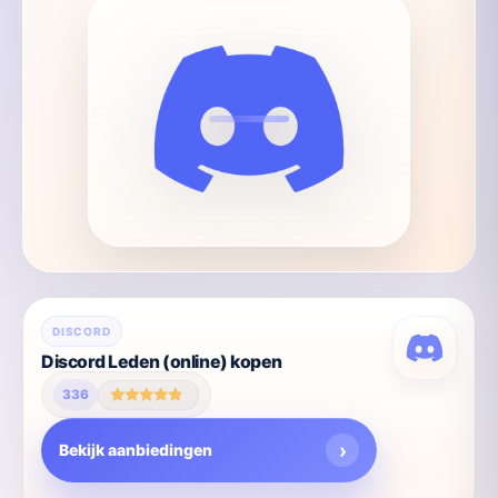
Dit
DISCORD
product
Discord Leden (online) kopen
heeft
336
meerdere
Gewaardeerd
4.63
variaties.
uit 5
Bekijk aanbiedingen
Deze
optie