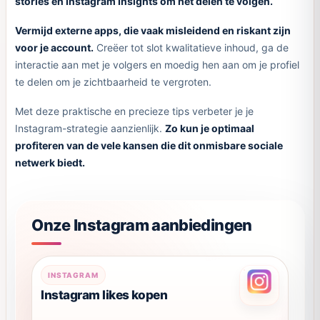
stories en Instagram Insights om het delen te volgen.
Vermijd externe apps, die vaak misleidend en riskant zijn
voor je account.
Creëer tot slot kwalitatieve inhoud, ga de
interactie aan met je volgers en moedig hen aan om je profiel
te delen om je zichtbaarheid te vergroten.
Met deze praktische en precieze tips verbeter je je
Instagram-strategie aanzienlijk.
Zo kun je optimaal
profiteren van de vele kansen die dit onmisbare sociale
netwerk biedt.
Onze Instagram aanbiedingen
Dit
INSTAGRAM
product
Instagram likes kopen
heeft