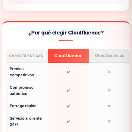
¿Por qué elegir Cloutfluence?
Cloutfluence
Otros Servicios
CARACTERÍSTICAS
Precios
✔️
❌
competitivos
Compromiso
✔️
❌
auténtico
Entrega rápida
✔️
❌
Servicio al cliente
✔️
❌
24/7