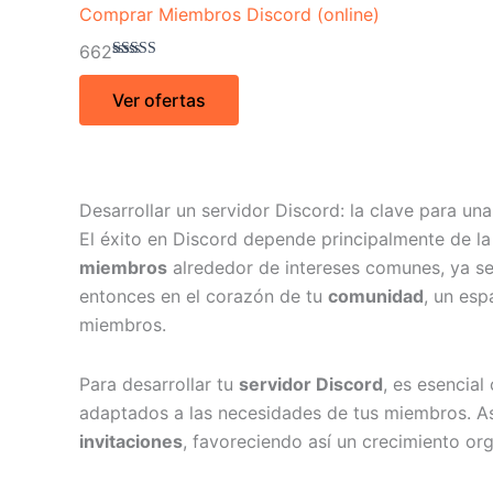
tiene
Comprar Miembros Discord (online)
múltiples
662
variantes.
Valorado
con
Las
Ver ofertas
4.62
de 5
opciones
se
pueden
elegir
Desarrollar un servidor Discord: la clave para u
en
El éxito en Discord depende principalmente de l
la
miembros
alrededor de intereses comunes, ya se
página
entonces en el corazón de tu
comunidad
, un es
de
miembros.
producto
Para desarrollar tu
servidor Discord
, es esencial
adaptados a las necesidades de tus miembros. Ase
invitaciones
, favoreciendo así un crecimiento or