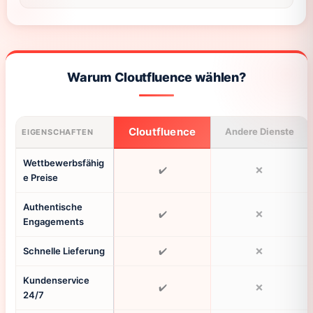
Warum Cloutfluence wählen?
Cloutfluence
Andere Dienste
EIGENSCHAFTEN
Wettbewerbsfähig
✔️
❌
e Preise
Authentische
✔️
❌
Engagements
Schnelle Lieferung
✔️
❌
Kundenservice
✔️
❌
24/7