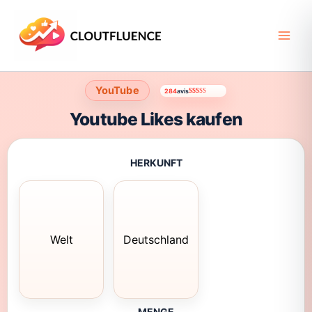
Zum
Inhalt
springen
YouTube
284
avis
Bewertet mit
284
4.60
von 5, basierend auf
Kund
Youtube Likes kaufen
HERKUNFT
Welt
Deutschland
MENGE