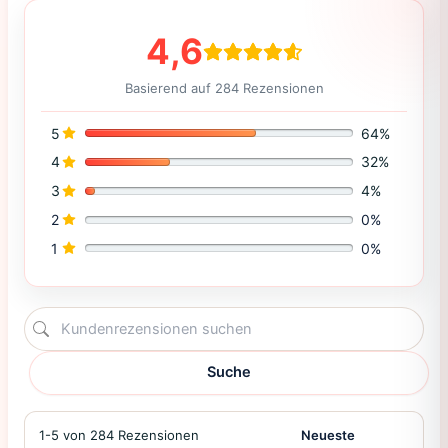
4,6
Basierend auf 284 Rezensionen
5
64%
4
32%
3
4%
2
0%
1
0%
Suche
1-5 von 284 Rezensionen