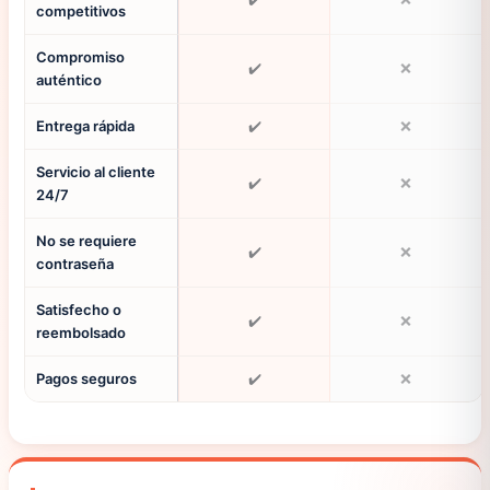
competitivos
Compromiso
✔️
❌
auténtico
Entrega rápida
✔️
❌
Servicio al cliente
✔️
❌
24/7
No se requiere
✔️
❌
contraseña
Satisfecho o
✔️
❌
reembolsado
Pagos seguros
✔️
❌