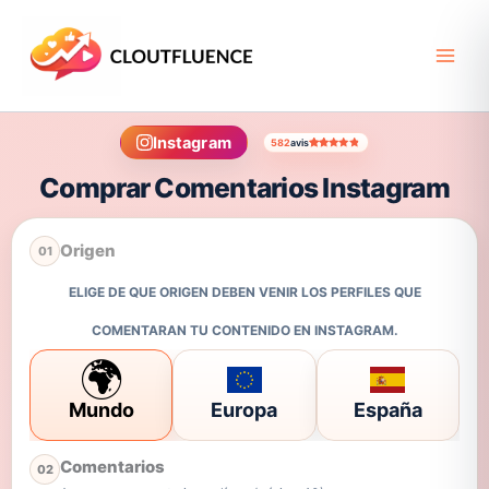
Ir
al
contenido
Instagram
582
avis
Valorado con
566
4.62
de 5 en base a
valora
Comprar Comentarios Instagram
Origen
01
ELIGE DE QUE ORIGEN DEBEN VENIR LOS PERFILES QUE
COMENTARAN TU CONTENIDO EN INSTAGRAM.
🌍
Mundo
Europa
España
Comentarios
02