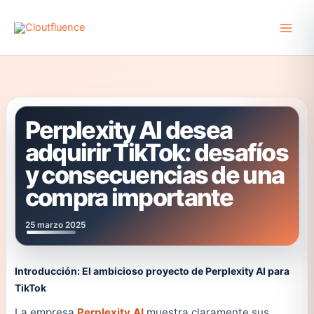
Ir
al
contenido
Perplexity AI desea
adquirir TikTok: desafíos
y consecuencias de una
compra importante
25 marzo 2025
Introducción: El ambicioso proyecto de Perplexity AI para
TikTok
La empresa
Perplexity AI
muestra claramente sus