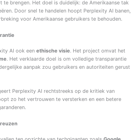
t te brengen. Het doel is duidelijk: de Amerikaanse tak
eëren. Door snel te handelen hoopt Perplexity AI banen,
rbreking voor Amerikaanse gebruikers te behouden.
rantie
xity AI ook een
ethische visie
. Het project omvat het
tme
. Het verklaarde doel is om volledige transparantie
dergelijke aanpak zou gebruikers en autoriteiten gerust
ert Perplexity AI rechtstreeks op de kritiek van
oopt zo het vertrouwen te versterken en een betere
garanderen.
hreuzen
vallen ten opzichte van techgiganten zoals
Google,