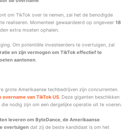
voor de overname
oont om TikTok over te nemen, zal het de benodigde
 te realiseren. Momenteel gewaardeerd op ongeveer
18
jarden extra moeten ophalen.
ing. Om potentiële investeerders te overtuigen, zal
atie en zijn vermogen om TikTok effectief te
 moeten aantonen
.
ere grote Amerikaanse techbedrijven zijn concurrenten.
de overname van TikTok US
. Deze giganten beschikken
 die nodig zijn om een dergelijke operatie uit te voeren.
ten leveren om ByteDance, de Amerikaanse
te overtuigen
dat zij de beste kandidaat is om het