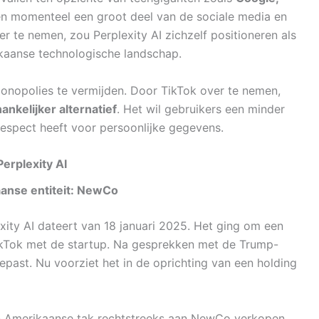
en momenteel een groot deel van de sociale media en
 te nemen, zou Perplexity AI zichzelf positioneren als
kaanse technologische landschap.
monopolies te vermijden. Door TikTok over te nemen,
ankelijker alternatief
. Het wil gebruikers een minder
espect heeft voor persoonlijke gegevens.
erplexity AI
aanse entiteit: NewCo
exity AI dateert van 18 januari 2025. Het ging om een
ikTok met de startup. Na gesprekken met de Trump-
gepast. Nu voorziet het in de oprichting van een holding
jn Amerikaanse tak rechtstreeks aan NewCo verkopen.