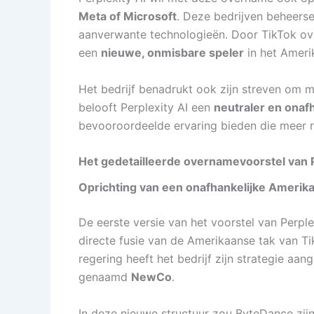
Meta of Microsoft
. Deze bedrijven beheers
aanverwante technologieën. Door TikTok over
een
nieuwe, onmisbare speler
in het Ameri
Het bedrijf benadrukt ook zijn streven om 
belooft Perplexity AI een
neutraler en onafh
bevooroordeelde ervaring bieden die meer r
Het gedetailleerde overnamevoorstel van P
Oprichting van een onafhankelijke Amerik
De eerste versie van het voorstel van Perpl
directe fusie van de Amerikaanse tak van T
regering heeft het bedrijf zijn strategie aan
genaamd
NewCo
.
In deze nieuwe structuur zou ByteDance zi