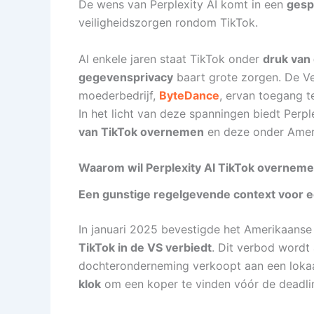
De wens van Perplexity AI komt in een
gesp
veiligheidszorgen rondom TikTok.
Al enkele jaren staat TikTok onder
druk van
gegevensprivacy
baart grote zorgen. De Ve
moederbedrijf,
ByteDance
, ervan toegang 
In het licht van deze spanningen biedt Perpl
van TikTok overnemen
en deze onder Ameri
Waarom wil Perplexity AI TikTok overnem
Een gunstige regelgevende context voor 
In januari 2025 bevestigde het Amerikaanse
TikTok in de VS verbiedt
. Dit verbod wordt
dochteronderneming verkoopt aan een lokaal 
klok
om een koper te vinden vóór de deadl