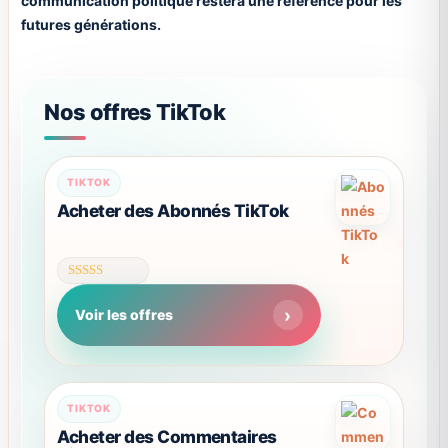
communication politique restera une référence pour les
futures générations.
Nos offres TikTok
Ce
TIKTOK
produit
Acheter des Abonnés TikTok
a
plusieurs
variations.
Note
Les
4.63
Voir les offres
sur 5
options
peuvent
être
choisies
TIKTOK
sur
Acheter des Commentaires
la