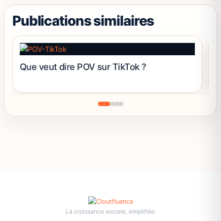
la
page
Publications similaires
du
produit
Que veut dire POV sur TikTok ?
C
La croissance sociale, simplifiée.