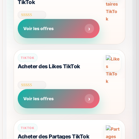
TikTok
page
du
produit
Note
4.59
Voir les offres
sur 5
Ce
TIKTOK
produit
Acheter des Likes TikTok
a
plusieurs
variations.
Note
Les
4.63
Voir les offres
sur 5
options
peuvent
être
choisies
Ce
TIKTOK
sur
produit
Acheter des Partages TikTok
la