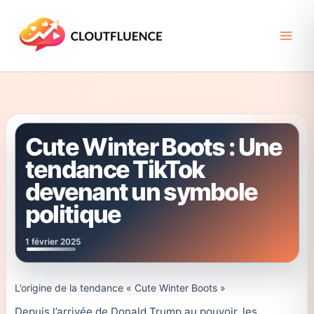
Aller
au
contenu
Cute Winter Boots : Une
tendance TikTok
devenant un symbole
politique
1 février 2025
L’origine de la tendance « Cute Winter Boots »
Depuis l’arrivée de Donald Trump au pouvoir, les