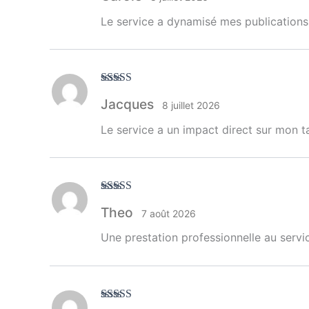
Le service a dynamisé mes publications 
Note
4
sur
Jacques
5
8 juillet 2026
Le service a un impact direct sur mon 
Note
5
sur 5
Theo
7 août 2026
Une prestation professionnelle au servic