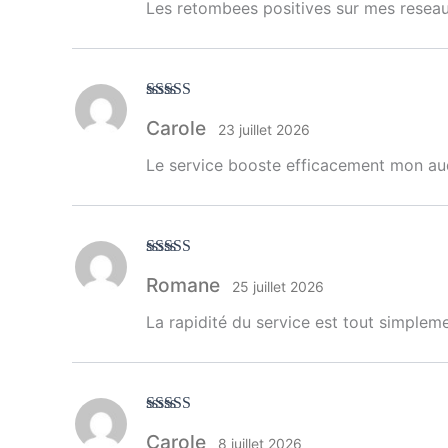
Les retombees positives sur mes reseau
Note
5
sur 5
Carole
23 juillet 2026
Le service booste efficacement mon au
Note
5
sur 5
Romane
25 juillet 2026
La rapidité du service est tout simpleme
Note
5
sur 5
Carole
8 juillet 2026