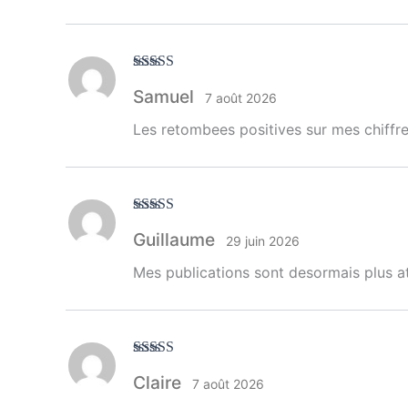
Note
5
sur 5
Samuel
7 août 2026
Les retombees positives sur mes chiffr
Note
4
sur
Guillaume
5
29 juin 2026
Mes publications sont desormais plus at
Note
4
sur
Claire
5
7 août 2026