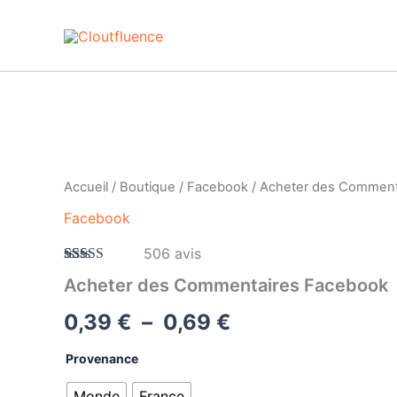
Aller
au
contenu
quantité
Plage
de
Commentaires
de
Facebook
Accueil
/
Boutique
/
Facebook
/ Acheter des Comment
prix :
Facebook
0,39 €
506
avis
Noté
503
4.62
à
Acheter des Commentaires Facebook
sur 5 basé
sur
0,69 €
notations
0,39
€
–
0,69
€
client
Provenance
Monde
France