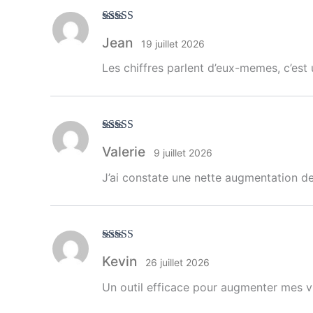
Note
5
sur 5
Jean
19 juillet 2026
Les chiffres parlent d’eux-memes, c’est
Note
5
sur 5
Valerie
9 juillet 2026
J’ai constate une nette augmentation de
Note
4
sur
Kevin
5
26 juillet 2026
Un outil efficace pour augmenter mes v