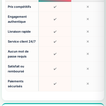
Prix compétitifs
✔️
❌
Engagement
✔️
❌
authentique
Livraison rapide
✔️
❌
Service client 24/7
✔️
❌
Aucun mot de
✔️
❌
passe requis
Satisfait ou
✔️
❌
remboursé
Paiements
✔️
❌
sécurisés