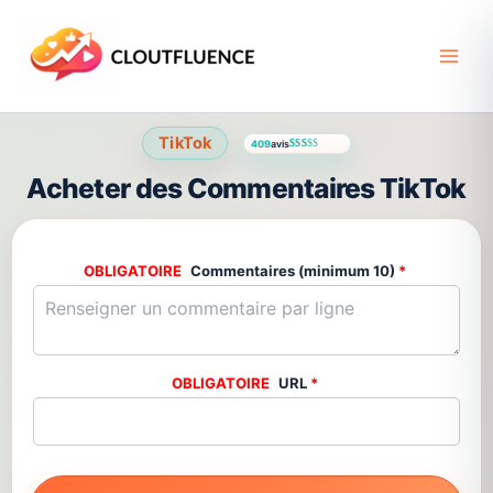
Aller
au
contenu
TikTok
409
avis
Noté
409
4.59
sur 5 basé sur
notations client
Acheter des Commentaires TikTok
Commentaires (minimum 10)
*
URL
*