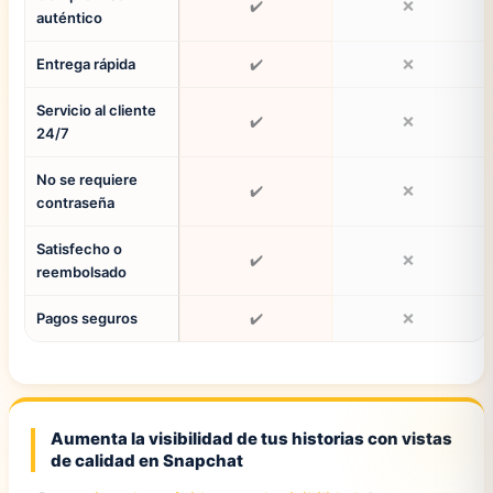
✔️
❌
auténtico
Entrega rápida
✔️
❌
Servicio al cliente
✔️
❌
24/7
No se requiere
✔️
❌
contraseña
Satisfecho o
✔️
❌
reembolsado
Pagos seguros
✔️
❌
Aumenta la visibilidad de tus historias con vistas
de calidad en Snapchat