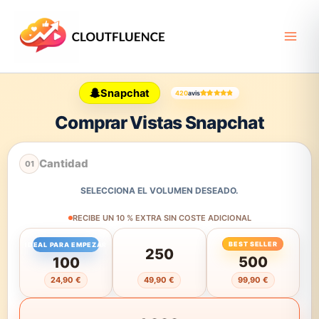
Ir
al
contenido
Snapchat
420
avis
Valorado con
411
4.56
de 5 en base a
valora
Comprar Vistas Snapchat
Cantidad
01
SELECCIONA EL VOLUMEN DESEADO.
RECIBE UN 10 % EXTRA SIN COSTE ADICIONAL
BEST SELLER
IDEAL PARA EMPEZAR
250
500
100
24,90 €
49,90 €
99,90 €