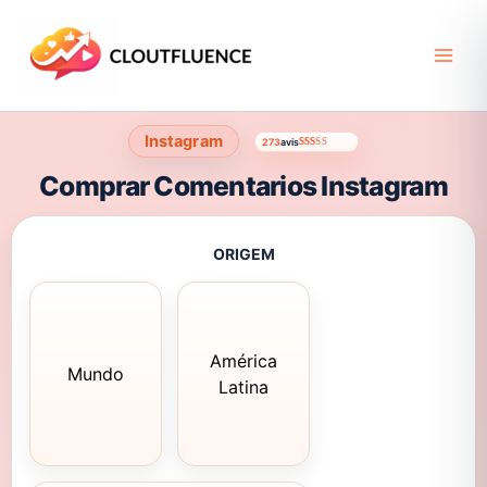
Ir
para
o
conteúdo
Instagram
273
avis
Avaliado como
273
4.64
de 5, com baseado em
Comprar Comentarios Instagram
ORIGEM
América
Mundo
Latina