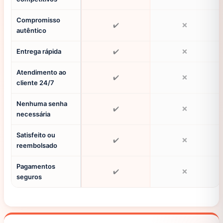
Compromisso
✔️
❌
autêntico
Entrega rápida
✔️
❌
Atendimento ao
✔️
❌
cliente 24/7
Nenhuma senha
✔️
❌
necessária
Satisfeito ou
✔️
❌
reembolsado
Pagamentos
✔️
❌
seguros