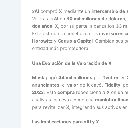
xAI
compró
X
mediante un
intercambio de 
Valora a
xAI
en
80 mil millones de dólares
,
dos años
.
X
, por su parte, alcanza los
33 mi
Esta estructura beneficia a los
inversores 
Horowitz
y
Sequoia Capital
. Cambian sus p
entidad más prometedora.
Una Evolución de la Valoración de X
Musk
pagó
44 mil millones
por
Twitter
en
anunciantes
, el
valor
de
X
cayó.
Fidelity
, p
2023
. Esta
compra
reposiciona a
X
en un n
analistas ven esto como una
maniobra finan
para revitalizar
X
, integrando sus activos e
Las Implicaciones para xAI y X