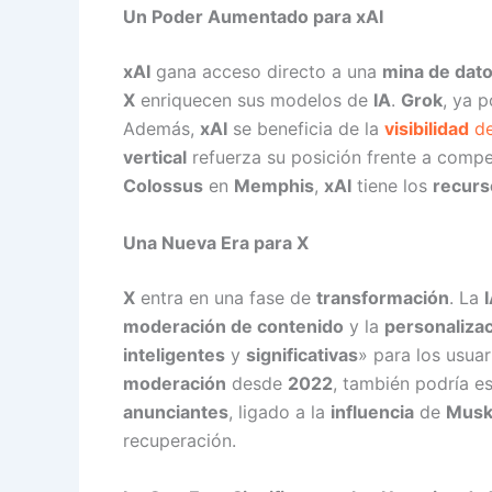
Un Poder Aumentado para xAI
xAI
gana acceso directo a una
mina de dat
X
enriquecen sus modelos de
IA
.
Grok
, ya 
Además,
xAI
se beneficia de la
visibilidad
d
vertical
refuerza su posición frente a com
Colossus
en
Memphis
,
xAI
tiene los
recurs
Una Nueva Era para X
X
entra en una fase de
transformación
. La
moderación de contenido
y la
personaliza
inteligentes
y
significativas
» para los usuar
moderación
desde
2022
, también podría es
anunciantes
, ligado a la
influencia
de
Mus
recuperación.