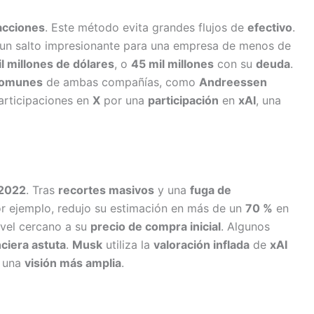
acciones
. Este método evita grandes flujos de
efectivo
.
 un salto impresionante para una empresa de menos de
l millones de dólares
, o
45 mil millones
con su
deuda
.
comunes
de ambas compañías, como
Andreessen
articipaciones en
X
por una
participación
en
xAI
, una
2022
. Tras
recortes masivos
y una
fuga de
or ejemplo, redujo su estimación en más de un
70 %
en
ivel cercano a su
precio de compra inicial
. Algunos
ciera astuta
.
Musk
utiliza la
valoración inflada
de
xAI
n una
visión más amplia
.