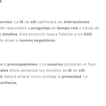
 X
cretos
. La
IA
de
xAI
optimizará las
interacciones
.
ién responderá a
preguntas
en
tiempo real
a través de
ás
intuitiva
. Esta evolución busca fidelizar a los
600
ía atraer a
nuevos seguidores
.
era
preocupaciones
. Los
usuarios
producen un flujo
atos
ahora alimentan los modelos de
IA
de
xAI
.
sk
deberá aclarar cómo protege la
privacidad
. La
confianza
.