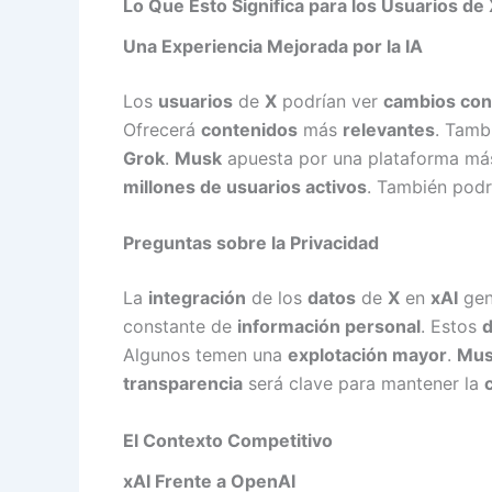
Lo Que Esto Significa para los Usuarios de
Una Experiencia Mejorada por la IA
Los
usuarios
de
X
podrían ver
cambios con
Ofrecerá
contenidos
más
relevantes
. Tamb
Grok
.
Musk
apuesta por una plataforma m
millones de usuarios activos
. También podr
Preguntas sobre la Privacidad
La
integración
de los
datos
de
X
en
xAI
gen
constante de
información personal
. Estos
d
Algunos temen una
explotación mayor
.
Mu
transparencia
será clave para mantener la
El Contexto Competitivo
xAI Frente a OpenAI