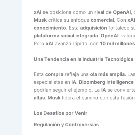
xAI
se posiciona como un
rival
de
OpenAI
,
Musk
critica su enfoque
comercial
. Con
xAI
conocimiento
. Esta
adquisición
fortalece s
plataforma social integrada
.
OpenAI
, valo
Pero
xAI
avanza rápido, con
10 mil millone
Una Tendencia en la Industria Tecnológica
Esta
compra
refleja una
ola más amplia
. La
especialistas en
IA
.
Bloomberg Intelligence
podrían seguir el ejemplo. La
IA
se conviert
altas
.
Musk
lidera el camino con esta fusió
Los Desafíos por Venir
Regulación y Controversias