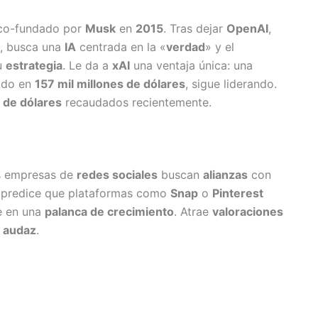
 co-fundado por
Musk
en
2015
. Tras dejar
OpenAI
,
, busca una
IA
centrada en la «
verdad
» y el
u
estrategia
. Le da a
xAI
una ventaja única: una
rado en
157 mil millones de dólares
, sigue liderando.
s de dólares
recaudados recientemente.
s empresas de
redes sociales
buscan
alianzas
con
predice que plataformas como
Snap
o
Pinterest
e en una
palanca de crecimiento
. Atrae
valoraciones
n
audaz
.