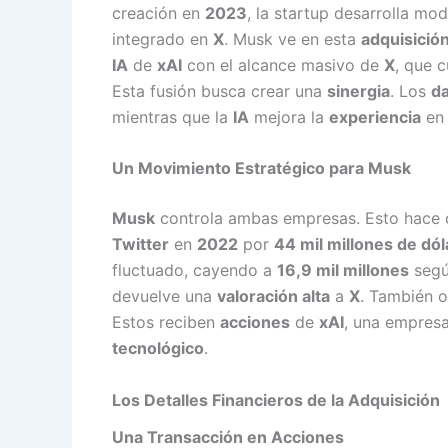
creación en
2023
, la startup desarrolla mo
integrado en
X
. Musk ve en esta
adquisició
IA
de
xAI
con el alcance masivo de
X
, que 
Esta fusión busca crear una
sinergia
. Los
da
mientras que la
IA
mejora la
experiencia
en 
Un Movimiento Estratégico para Musk
Musk
controla ambas empresas. Esto hace q
Twitter
en
2022
por
44 mil millones de dó
fluctuado, cayendo a
16,9 mil millones
segú
devuelve una
valoración alta
a
X
. También o
Estos reciben
acciones
de
xAI
, una empresa
tecnológico
.
Los Detalles Financieros de la Adquisición
Una Transacción en Acciones