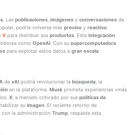
os
. Las
publicaciones
,
imágenes
y
conversaciones
de
popular, podría volverse más
preciso
y
reactivo
.
e
X
para distribuir sus
productos
. Esta
integración
petidores como
OpenAI
. Con su
supercomputadora
os
para explotar estos datos a
gran escala
.
IA
de
xAI
podría revolucionar la
búsqueda
, la
ción
en la plataforma.
Musk
promete experiencias «más
ios.
X
, a menudo criticado por sus
políticas de
tabilizar su
imagen
. El reciente retorno de
k
con la administración
Trump
, respalda esta