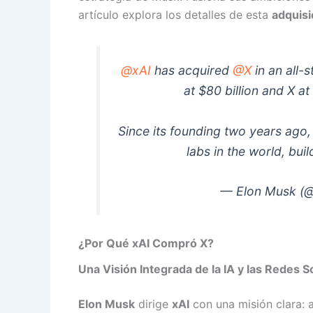
artículo explora los detalles de esta
adquisi
@xAI
has acquired
@X
in an all-
at $80 billion and X at
Since its founding two years ago,
labs in the world, bu
— Elon Musk (
¿Por Qué xAI Compró X?
Una Visión Integrada de la IA y las Redes S
Elon Musk
dirige
xAI
con una misión clara: 