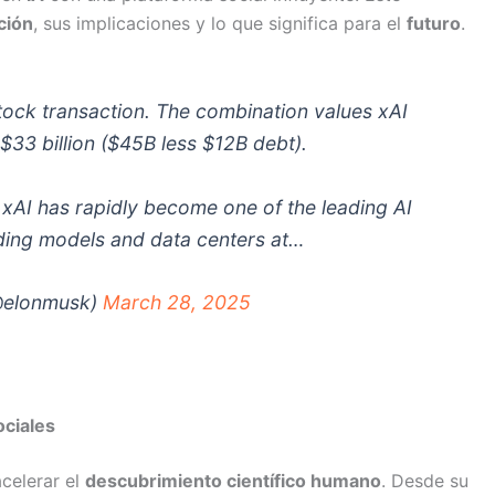
ción
, sus implicaciones y lo que significa para el
futuro
.
stock transaction. The combination values xAI
 $33 billion ($45B less $12B debt).
 xAI has rapidly become one of the leading AI
ilding models and data centers at…
@elonmusk)
March 28, 2025
ociales
acelerar el
descubrimiento científico humano
. Desde su