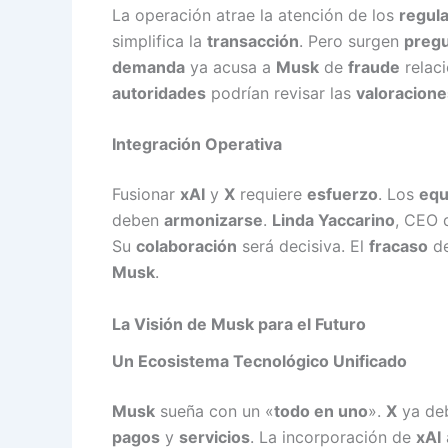
La operación atrae la atención de los
regul
simplifica la
transacción
. Pero surgen
preg
demanda
ya acusa a
Musk
de
fraude
relac
autoridades
podrían revisar las
valoracione
Integración Operativa
Fusionar
xAI
y
X
requiere
esfuerzo
. Los
equ
deben
armonizarse
.
Linda Yaccarino
, CEO
Su
colaboración
será decisiva. El
fracaso
de
Musk
.
La Visión de Musk para el Futuro
Un Ecosistema Tecnológico Unificado
Musk
sueña con un «
todo en uno
».
X
ya deb
pagos
y
servicios
. La incorporación de
xAI