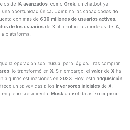
delos de
IA avanzados
, como
Grok
, un chatbot ya
n
una oportunidad única. Combina las capacidades de
cuenta con más de
600 millones de usuarios activos
.
tos de los usuarios
de
X
alimentan los modelos de
IA
,
la plataforma.
ue la operación sea inusual pero lógica. Tras comprar
lares
, lo transformó en
X
. Sin embargo, el
valor
de
X
ha
n algunas estimaciones en
2023
. Hoy, esta
adquisición
frece un salvavidas a los
inversores iniciales
de
X
.
 en pleno crecimiento.
Musk
consolida así su
imperio