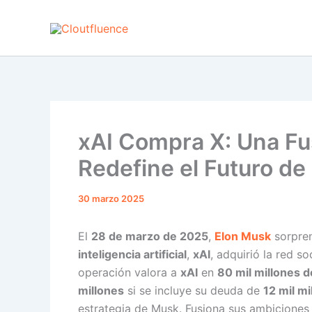
Rango
Rango
Rango
Ir
Este
Este
Este
de
de
de
al
producto
producto
producto
precios:
precios:
precios:
desde
desde
desde
contenido
tiene
tiene
tiene
2,90 €
4,90 €
24,90 €
múltiples
múltiples
múltiples
hasta
hasta
hasta
variantes.
variantes.
variantes.
3499,90 €
6299,90 €
1999,90 €
Las
Las
Las
opciones
opciones
opciones
xAI Compra X: Una Fu
se
se
se
pueden
pueden
pueden
Redefine el Futuro de
elegir
elegir
elegir
en
en
en
30 marzo 2025
la
la
la
página
página
página
El
28 de marzo de 2025
,
Elon Musk
sorpren
de
de
de
inteligencia artificial
,
xAI
, adquirió la red so
producto
producto
producto
operación valora a
xAI
en
80 mil millones d
millones
si se incluye su deuda de
12 mil mi
estrategia de Musk. Fusiona sus ambiciones