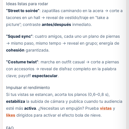
Ideas listas para rodar
“Street to soirée”
: zapatillas caminando en la acera → corte a
tacones en un hall → reveal de vestido/traje en “take a
picture”; contraste
antes/después
inmediato.
“Squad sync”
: cuatro amigos, cada uno un plano de piernas
→ mismo paso, mismo tempo → reveal en grupo; energía de
cohesión
garantizada.
“Costume twist”
: marcha en outfit casual → corte a piernas
con accesorios → reveal de disfraz completo en la palabra
clave; payoff
espectacular
.
Impulsar el rendimiento
Si tus vistas se estancan, acorta los planos (0,6–0,8 s),
estabiliza
la subida de cámara y publica cuando tu audiencia
esté más
activa
. ¿Necesitas un empujón? Prueba
vistas
y
likes
dirigidos para activar el efecto bola de nieve.
FAQ