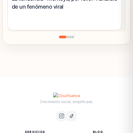
de un fenómeno viral
u
Crecimiento social, simplificado.
SERVICIOS
BLOG