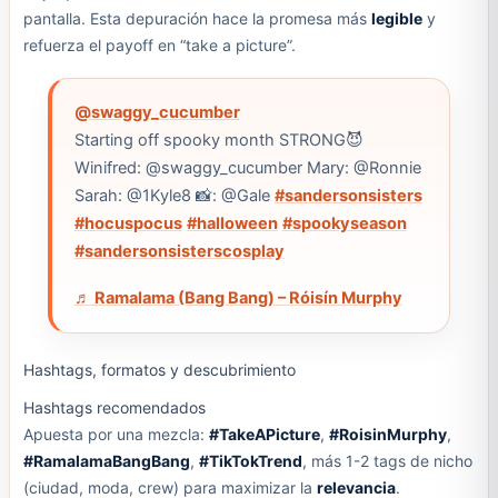
pantalla. Esta depuración hace la promesa más
legible
y
refuerza el payoff en “take a picture”.
@swaggy_cucumber
Starting off spooky month STRONG😈
Winifred: @swaggy_cucumber Mary: @Ronnie
Sarah: @1Kyle8 📸: @Gale
#sandersonsisters
#hocuspocus
#halloween
#spookyseason
#sandersonsisterscosplay
♬ Ramalama (Bang Bang) – Róisín Murphy
Hashtags, formatos y descubrimiento
Hashtags recomendados
Apuesta por una mezcla:
#TakeAPicture
,
#RoisinMurphy
,
#RamalamaBangBang
,
#TikTokTrend
, más 1-2 tags de nicho
(ciudad, moda, crew) para maximizar la
relevancia
.