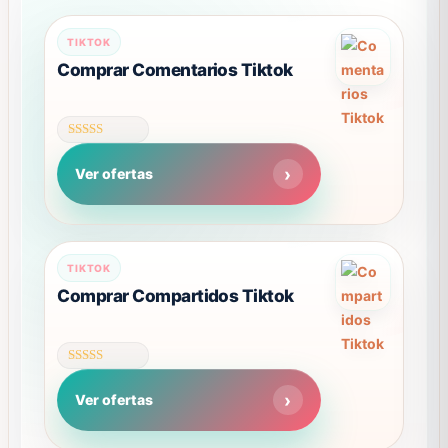
TIKTOK
Comprar Comentarios Tiktok
Valorado
con
Ver ofertas
4.50
de 5
Este
TIKTOK
producto
Comprar Compartidos Tiktok
tiene
múltiples
variantes.
Valorado
Las
con
Ver ofertas
4.55
opciones
de 5
se