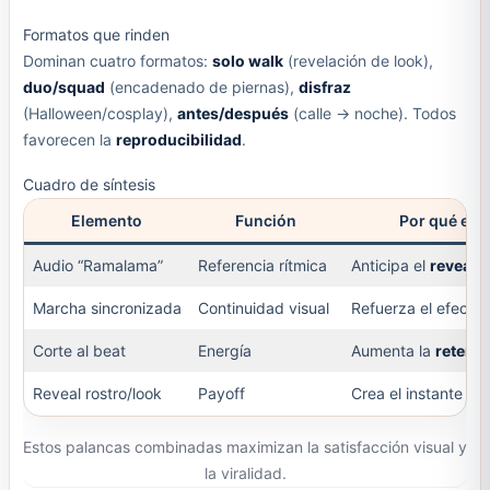
Formatos que rinden
Dominan cuatro formatos:
solo walk
(revelación de look),
duo/squad
(encadenado de piernas),
disfraz
(Halloween/cosplay),
antes/después
(calle → noche). Todos
favorecen la
reproducibilidad
.
Cuadro de síntesis
Elemento
Función
Por qué es 
Audio “Ramalama”
Referencia rítmica
Anticipa el
reveal
e
Marcha sincronizada
Continuidad visual
Refuerza el efecto
Corte al beat
Energía
Aumenta la
retenc
Reveal rostro/look
Payoff
Crea el instante
me
Estos palancas combinadas maximizan la satisfacción visual y
la viralidad.