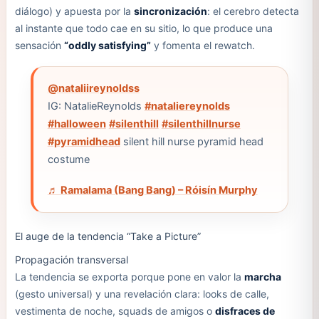
diálogo) y apuesta por la
sincronización
: el cerebro detecta
al instante que todo cae en su sitio, lo que produce una
sensación
“oddly satisfying”
y fomenta el rewatch.
@nataliireynoldss
IG: NatalieReynolds
#nataliereynolds
#halloween
#silenthill
#silenthillnurse
#pyramidhead
silent hill nurse pyramid head
costume
♬ Ramalama (Bang Bang) – Róisín Murphy
El auge de la tendencia “Take a Picture”
Propagación transversal
La tendencia se exporta porque pone en valor la
marcha
(gesto universal) y una revelación clara: looks de calle,
vestimenta de noche, squads de amigos o
disfraces de