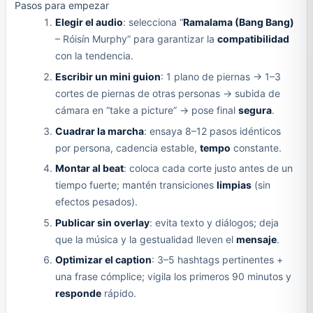
Pasos para empezar
Elegir el audio
: selecciona “
Ramalama (Bang Bang)
– Róisín Murphy” para garantizar la
compatibilidad
con la tendencia.
Escribir un mini guion
: 1 plano de piernas → 1–3
cortes de piernas de otras personas → subida de
cámara en “take a picture” → pose final
segura
.
Cuadrar la marcha
: ensaya 8–12 pasos idénticos
por persona, cadencia estable,
tempo
constante.
Montar al beat
: coloca cada corte justo antes de un
tiempo fuerte; mantén transiciones
limpias
(sin
efectos pesados).
Publicar sin overlay
: evita texto y diálogos; deja
que la música y la gestualidad lleven el
mensaje
.
Optimizar el caption
: 3–5 hashtags pertinentes +
una frase cómplice; vigila los primeros 90 minutos y
responde
rápido.