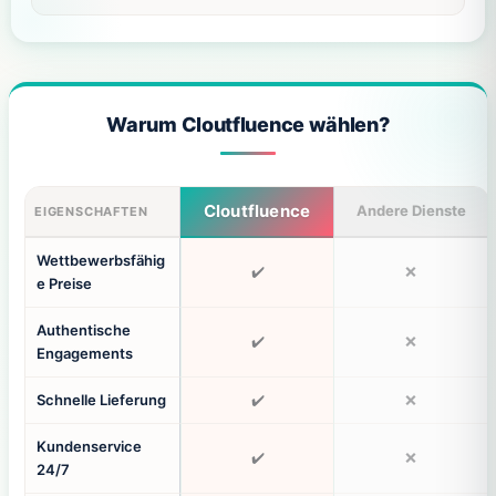
Warum Cloutfluence wählen?
Cloutfluence
Andere Dienste
EIGENSCHAFTEN
Wettbewerbsfähig
✔️
❌
e Preise
Authentische
✔️
❌
Engagements
Schnelle Lieferung
✔️
❌
Kundenservice
✔️
❌
24/7