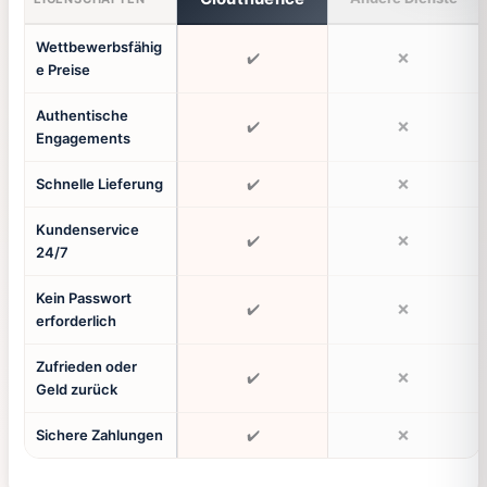
Wettbewerbsfähig
✔️
❌
e Preise
Authentische
✔️
❌
Engagements
Schnelle Lieferung
✔️
❌
Kundenservice
✔️
❌
24/7
Kein Passwort
✔️
❌
erforderlich
Zufrieden oder
✔️
❌
Geld zurück
Sichere Zahlungen
✔️
❌