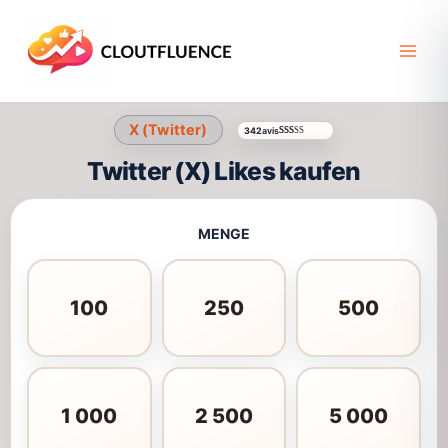
Zum
Inhalt
springen
X (Twitter)
342
avis
Bewertet mit
342
4.56
von 5, basierend auf
Ku
Twitter (X) Likes kaufen
MENGE
100
250
500
1 000
2 500
5 000