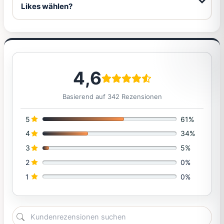
Likes wählen?
4,6
Basierend auf 342 Rezensionen
5
61%
4
34%
3
5%
2
0%
1
0%