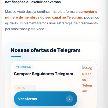
notificações ou excluir conversas.
Mas se você deseja continuar na plataforma e
aumentar o
número de membros do seu canal no Telegram
, podemos
ajudá-lo. Implementaremos uma estratégia de crescimento
personalizada para você.
Nossas ofertas de Telegram
Este
TELEGRAM
produto
Comprar Seguidores Telegram
tem
várias
variantes.
Avaliação
As
4.64
Ver ofertas
de 5
opções
podem