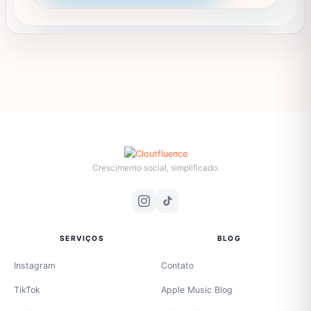
ser
escolhidas
na
página
do
produto
Crescimento social, simplificado.
SERVIÇOS
BLOG
Instagram
Contato
TikTok
Apple Music Blog