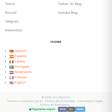
Twitch
Twitter (X) Blog
Discord
Youtube Blog
Telegram
Dailymotion
IDIOMA
Deutsch
Español
Italiano
Português
Nederlands
Français
English
© 2026 Cloutfluence.
Termos e condições gerais
Política de privacidade
Informações legais
Política de Reembolso
Pagamento seguro
VISA
MC
AMEX