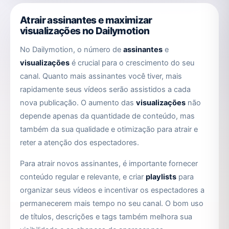
ser
escolhidas
Atrair assinantes e maximizar
na
visualizações no Dailymotion
página
No Dailymotion, o número de
assinantes
e
do
visualizações
é crucial para o crescimento do seu
produto
canal. Quanto mais assinantes você tiver, mais
rapidamente seus vídeos serão assistidos a cada
nova publicação. O aumento das
visualizações
não
depende apenas da quantidade de conteúdo, mas
também da sua qualidade e otimização para atrair e
reter a atenção dos espectadores.
Para atrair novos assinantes, é importante fornecer
conteúdo regular e relevante, e criar
playlists
para
organizar seus vídeos e incentivar os espectadores a
permanecerem mais tempo no seu canal. O bom uso
de títulos, descrições e tags também melhora sua