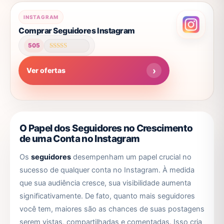
ser
Este
escolhidas
INSTAGRAM
produto
na
Comprar Seguidores Instagram
tem
página
505
várias
do
Avaliação
4.62
variantes.
produto
de 5
Ver ofertas
As
opções
podem
ser
escolhidas
O Papel dos Seguidores no Crescimento
na
de uma Conta no Instagram
página
Os
seguidores
desempenham um papel crucial no
do
sucesso de qualquer conta no Instagram. À medida
produto
que sua audiência cresce, sua visibilidade aumenta
significativamente. De fato, quanto mais seguidores
você tem, maiores são as chances de suas postagens
serem vistas, compartilhadas e comentadas. Isso cria