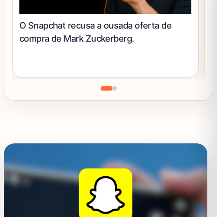
O Snapchat recusa a ousada oferta de
D
compra de Mark Zuckerberg.
R
C