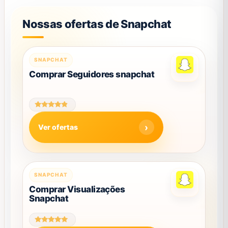
Nossas ofertas de Snapchat
Este
SNAPCHAT
produto
Comprar Seguidores snapchat
tem
várias
variantes.
Avaliação
As
4.58
Ver ofertas
de 5
opções
podem
ser
escolhidas
Este
SNAPCHAT
na
produto
Comprar Visualizações
página
Snapchat
tem
do
várias
produto
variantes.