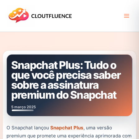
Ir
para
o
conteúdo
Snapchat Plus: Tudo o
que você precisa saber
sobre a assinatura
premium do Snapchat
5 março 2025
O Snapchat lançou
Snapchat Plus
, uma versão
premium que promete uma experiência aprimorada com