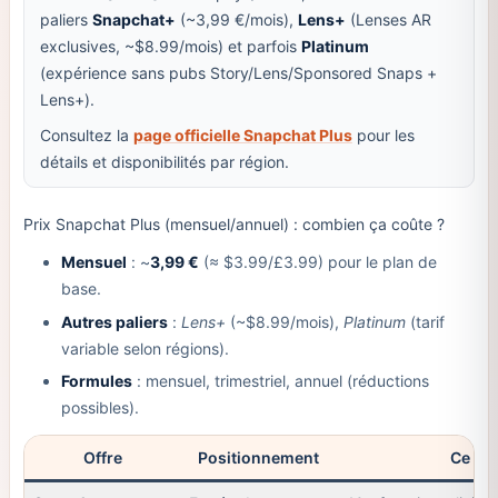
paliers
Snapchat+
(~3,99 €/mois),
Lens+
(Lenses AR
exclusives, ~$8.99/mois) et parfois
Platinum
(expérience sans pubs Story/Lens/Sponsored Snaps +
Lens+).
Consultez la
page officielle Snapchat Plus
pour les
détails et disponibilités par région.
Prix Snapchat Plus (mensuel/annuel) : combien ça coûte ?
Mensuel
: ~
3,99 €
(≈ $3.99/£3.99) pour le plan de
base.
Autres paliers
:
Lens+
(~$8.99/mois),
Platinum
(tarif
variable selon régions).
Formules
: mensuel, trimestriel, annuel (réductions
possibles).
Offre
Positionnement
Ce qu