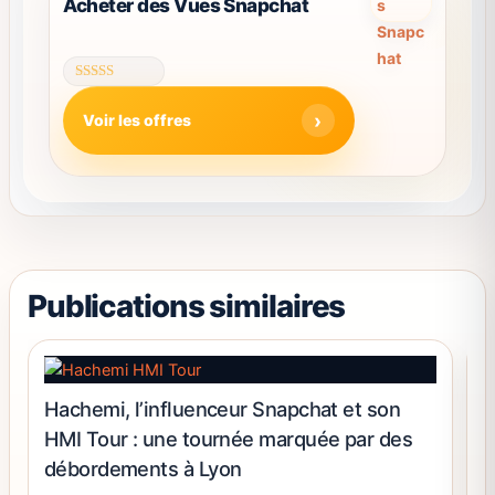
Acheter des Vues Snapchat
la
a
page
plusieurs
du
variations.
produit
Note
Les
4.66
Voir les offres
sur 5
options
peuvent
être
choisies
sur
la
page
Publications similaires
du
produit
Hachemi, l’influenceur Snapchat et son
N
HMI Tour : une tournée marquée par des
P
débordements à Lyon