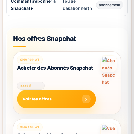
Comment s’abonner à
(ou se
abonnement
Snapchat+
désabonner) ?
Nos offres Snapchat
Ce
SNAPCHAT
produit
Acheter des Abonnés Snapchat
a
plusieurs
variations.
Note
Les
4.58
Voir les offres
sur 5
options
peuvent
être
choisies
Ce
SNAPCHAT
sur
produit