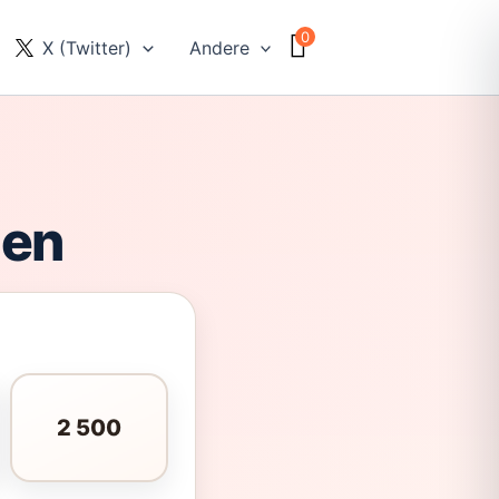
0
X (Twitter)
Andere
pen
2 500