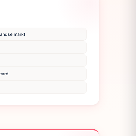
rlandse markt
tcard