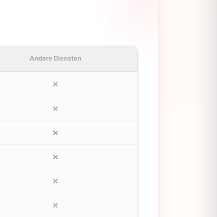
Andere Diensten
❌
❌
❌
❌
❌
❌