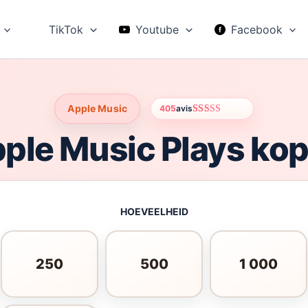
TikTok
Youtube
Facebook
Apple Music
405
avis
Gewaardeerd
402
4.58
op 5
ple Music Plays ko
gebaseerd
op
klantbeoordelingen
HOEVEELHEID
250
500
1 000