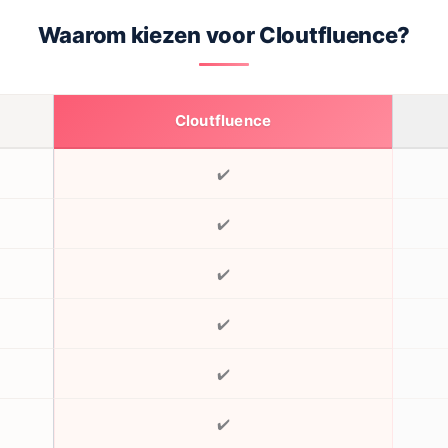
Waarom kiezen voor Cloutfluence?
Cloutfluence
✔️
✔️
✔️
✔️
✔️
✔️