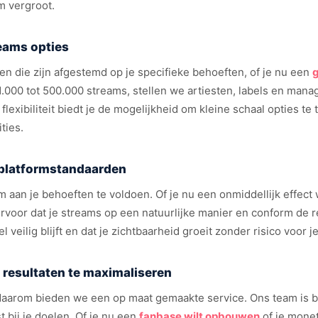
m vergroot.
reams opties
n die zijn afgestemd op je specifieke behoeften, of je nu een
1.000 tot 500.000 streams, stellen we artiesten, labels en mana
flexibiliteit biedt je de mogelijkheid om kleine schaal opties te 
ties.
 platformstandaarden
 aan je behoeften te voldoen. Of je nu een onmiddellijk effect 
 ervoor dat je streams op een natuurlijke manier en conform de
 veilig blijft en dat je zichtbaarheid groeit zonder risico voor j
 resultaten te maximaliseren
, daarom bieden we een op maat gemaakte service. Ons team is b
t bij je doelen. Of je nu een
fanbase wilt opbouwen
of je monet