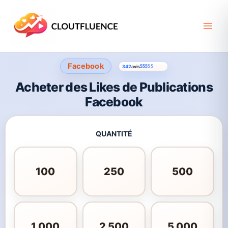
Aller
au
contenu
Facebook
342
avis
Noté
339
4.55
sur 5 basé sur
notations client
Acheter des Likes de Publications
Facebook
QUANTITÉ
100
250
500
1 000
2 500
5 000