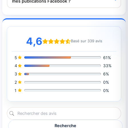
mes publications Facebook ?
4,6
Basé sur 339 avis
5
61%
4
33%
3
6%
2
0%
1
0%
Recherche