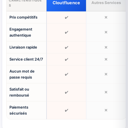
CARACTÉRISTIQUE
Cloutfluence
Autres Services
S
Prix compétitifs
✔️
❌
Engagement
✔️
❌
authentique
Livraison rapide
✔️
❌
Service client 24/7
✔️
❌
Aucun mot de
✔️
❌
passe requis
Satisfait ou
✔️
❌
remboursé
Paiements
✔️
❌
sécurisés