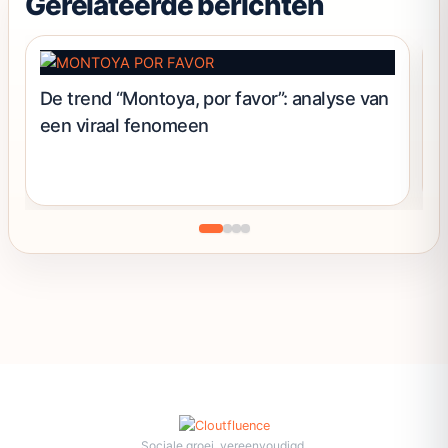
Gerelateerde berichten
De trend “Montoya, por favor”: analyse van
T
een viraal fenomeen
n
r
Sociale groei, vereenvoudigd.