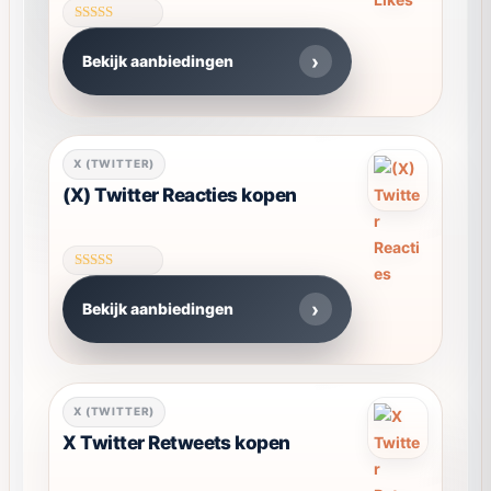
variaties.
Gewaardeer
Deze
d
Bekijk aanbiedingen
4.61
optie
uit 5
kan
gekozen
worden
X (TWITTER)
op
(X) Twitter Reacties kopen
de
productpagina
Gewaardeer
d
Bekijk aanbiedingen
4.59
uit 5
Dit
X (TWITTER)
product
X Twitter Retweets kopen
heeft
meerdere