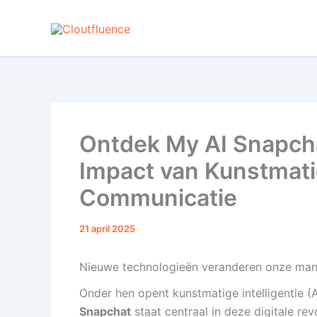
Prijsklasse:
Prijsklasse:
Ga
Dit
Dit
6,90 €
24,90 €
naar
product
product
tot
tot
9499,90 €
1499,90 €
de
heeft
heeft
inhoud
meerdere
meerdere
variaties.
variaties.
Deze
Deze
optie
optie
Ontdek My AI Snapcha
kan
kan
gekozen
gekozen
Impact van Kunstmatig
worden
worden
Communicatie
op
op
de
de
productpagina
productpagina
21 april 2025
Nieuwe technologieën veranderen onze man
Onder hen opent kunstmatige intelligentie 
Snapchat
staat centraal in deze digitale rev