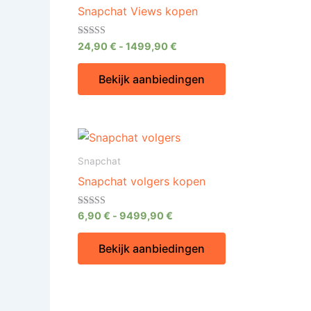
Snapchat Views kopen
Gewaardeer
24,90
€
-
1499,90
€
d
4.60
uit 5
Bekijk aanbiedingen
Snapchat
Snapchat volgers kopen
Gewaardeer
6,90
€
-
9499,90
€
d
4.60
uit 5
Bekijk aanbiedingen