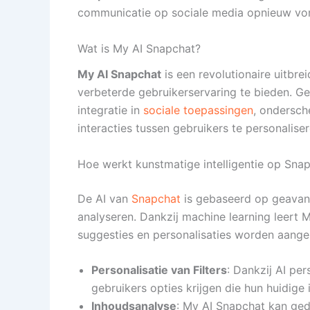
communicatie op sociale media opnieuw vo
Wat is My AI Snapchat?
My AI Snapchat
is een revolutionaire uitbre
verbeterde gebruikerservaring te bieden. Ge
integratie in
sociale toepassingen
, ondersch
interacties tussen gebruikers te personaliser
Hoe werkt kunstmatige intelligentie op Sna
De AI van
Snapchat
is gebaseerd op geavanc
analyseren. Dankzij machine learning leert 
suggesties en personalisaties worden aange
Personalisatie van Filters
: Dankzij AI per
gebruikers opties krijgen die hun huidige
Inhoudsanalyse
: My AI Snapchat kan ged