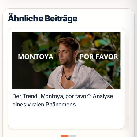
Produktseite
gewählt
Ähnliche Beiträge
werden
Der Trend „Montoya, por favor“: Analyse
D
eines viralen Phänomens
B