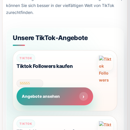
können Sie sich besser in der vielfältigen Welt von TikTok
zurechtfinden.
Unsere TikTok-Angebote
Dieses
TIKTOK
Produkt
Tiktok Followers kaufen
weist
mehrere
Varianten
Bewertet
auf.
mit
Angebote ansehen
4.56
Die
von 5
Optionen
können
auf
TIKTOK
der