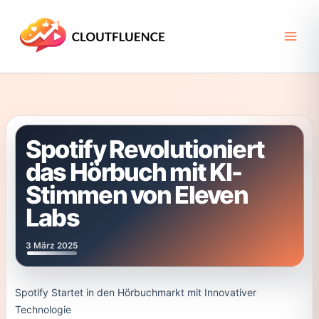
Zum
Inhalt
springen
Spotify Revolutioniert
das Hörbuch mit KI-
Stimmen von Eleven
Labs
3 März 2025
Spotify Startet in den Hörbuchmarkt mit Innovativer
Technologie