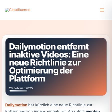
Zum
Inhalt
springen
Dailymotion entfernt
inaktive Videos: Eine
neue Richtlinie zur
Optimierung der
Plattform
20 Februar 2025
Dailymotion
hat kürzlich eine neue Richtlinie zur
Entfernung von Videos eingeführt. Ab sofort
werden