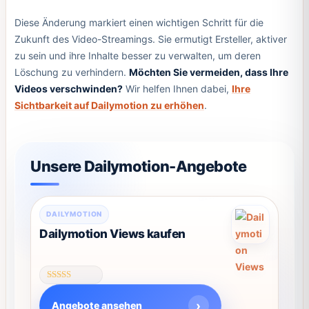
Diese Änderung markiert einen wichtigen Schritt für die
Zukunft des Video-Streamings. Sie ermutigt Ersteller, aktiver
zu sein und ihre Inhalte besser zu verwalten, um deren
Löschung zu verhindern.
Möchten Sie vermeiden, dass Ihre
Videos verschwinden?
Wir helfen Ihnen dabei,
Ihre
Sichtbarkeit auf Dailymotion zu erhöhen
.
Unsere Dailymotion-Angebote
Dieses
DAILYMOTION
Produkt
Dailymotion Views kaufen
weist
mehrere
Varianten
Bewertet
auf.
mit
Angebote ansehen
4.62