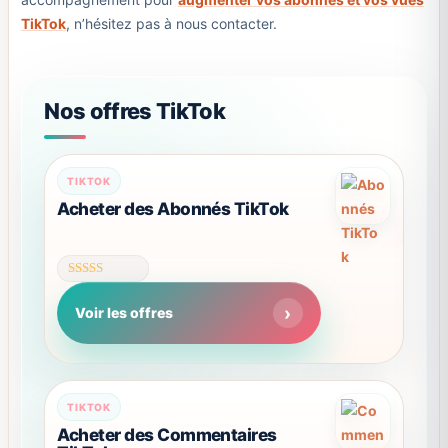
TikTok
, n’hésitez pas à nous contacter.
Nos offres TikTok
Ce
TIKTOK
produit
Acheter des Abonnés TikTok
a
plusieurs
variations.
Note
Les
4.63
Voir les offres
sur 5
options
peuvent
être
choisies
TIKTOK
sur
Acheter des Commentaires
la