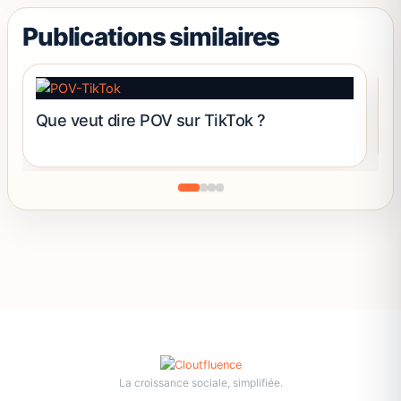
la
page
Publications similaires
du
produit
Que veut dire POV sur TikTok ?
C
La croissance sociale, simplifiée.