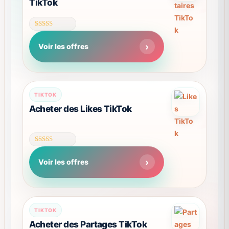
TikTok
page
du
produit
Note
4.59
Voir les offres
sur 5
Ce
TIKTOK
produit
Acheter des Likes TikTok
a
plusieurs
variations.
Note
Les
4.63
Voir les offres
sur 5
options
peuvent
être
choisies
Ce
TIKTOK
sur
produit
Acheter des Partages TikTok
la