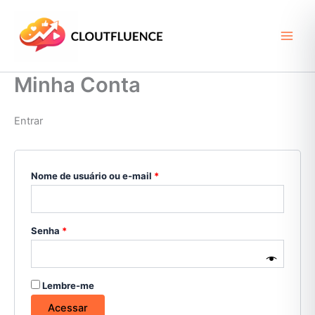
Ir
Obrigatório
Obrigatório
para
o
conteúdo
Minha Conta
Entrar
Nome de usuário ou e-mail
*
Senha
*
Lembre-me
Acessar