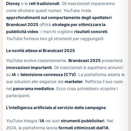
Disney
e le
reti tradizionali
. Gli inserzionisti impareranno
come sfruttare questi numeri. YouTube rivela
approfondimenti sul comportamento degli spettatori
.
Brandcast 2025
offrirà
strategie per ottimizzare la
pubblicità video
. I marchi vogliono
risultati concreti
.
YouTube fornisce loro gli strumenti per raggiungerli.
Le novità attese al Brandcast 2025
YouTube evolve costantemente.
Brandcast 2025
presenterà
innovazioni importanti
. Gli inserzionisti si aspettano annunci
su
IA
e
televisione connessa (CTV)
. La piattaforma adatta le
sue soluzioni alle esigenze dei
marketer
. Rafforza il suo ruolo
nel
panorama mediatico
. Ecco cosa potrebbero scoprire i
partecipanti.
L’intelligenza artificiale al servizio delle campagne
YouTube integra l’
IA
nei suoi
strumenti pubblicitari
. Nel
2024, la piattaforma lancia
formati ottimizzati dall’IA
.