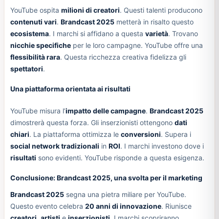
YouTube ospita
milioni di creatori
. Questi talenti producono
contenuti vari
.
Brandcast 2025
metterà in risalto questo
ecosistema
. I marchi si affidano a questa
varietà
. Trovano
nicchie specifiche
per le loro campagne. YouTube offre una
flessibilità rara
. Questa ricchezza creativa fidelizza gli
spettatori
.
Una piattaforma orientata ai risultati
YouTube misura l’
impatto delle campagne
.
Brandcast 2025
dimostrerà questa forza. Gli inserzionisti ottengono
dati
chiari
. La piattaforma ottimizza le
conversioni
. Supera i
social network tradizionali
in
ROI
. I marchi investono dove i
risultati
sono evidenti. YouTube risponde a questa esigenza.
Conclusione: Brandcast 2025, una svolta per il marketing
Brandcast 2025
segna una pietra miliare per YouTube.
Questo evento celebra
20 anni di innovazione
. Riunisce
creatori
,
artisti
e
inserzionisti
. I marchi scopriranno