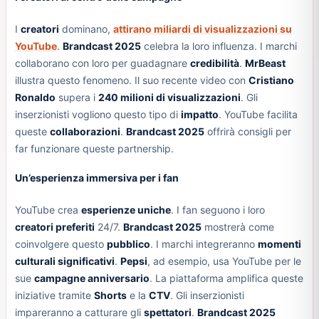
I
creatori
dominano,
attirano miliardi di visualizzazioni su
YouTube
.
Brandcast 2025
celebra la loro influenza. I marchi
collaborano con loro per guadagnare
credibilità
.
MrBeast
illustra questo fenomeno. Il suo recente video con
Cristiano
Ronaldo
supera i
240 milioni di visualizzazioni
. Gli
inserzionisti vogliono questo tipo di
impatto
. YouTube facilita
queste
collaborazioni
.
Brandcast 2025
offrirà consigli per
far funzionare queste partnership.
Un’esperienza immersiva per i fan
YouTube crea
esperienze uniche
. I fan seguono i loro
creatori preferiti
24/7.
Brandcast 2025
mostrerà come
coinvolgere questo
pubblico
. I marchi integreranno
momenti
culturali significativi
.
Pepsi
, ad esempio, usa YouTube per le
sue
campagne anniversario
. La piattaforma amplifica queste
iniziative tramite
Shorts
e la
CTV
. Gli inserzionisti
impareranno a catturare gli
spettatori
.
Brandcast 2025