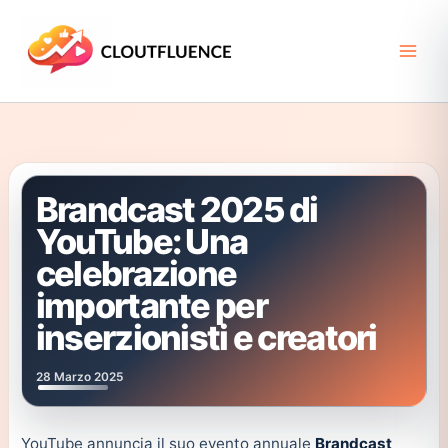
Vai
al
contenuto
Brandcast 2025 di
YouTube: Una
celebrazione
importante per
inserzionisti e creatori
28 Marzo 2025
YouTube annuncia il suo evento annuale
Brandcast