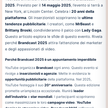
2025
. Previsto per il
14 maggio 2025
, l’evento si terrà a
New York, al Lincoln Center. Celebra i
20 anni della
piattaforma
. Gli inserzionisti scopriranno le
ultime
tendenze pubblicitarie
. I creatori, come
MrBeast
e
Brittany Broski
, condivideranno il palco con
Lady Gaga
.
Questo articolo esplora le sfide di questo evento. Rivela
perché
Brandcast 2025
attira l’attenzione dei marketer
e degli appassionati di video.
Perché Brandcast 2025 è un appuntamento imperdibile
YouTube organizza
Brandcast
ogni anno. Questo evento si
rivolge a
inserzionisti e agenzie
. Mette in evidenza le
opportunità pubblicitarie
della piattaforma. Nel 2025,
YouTube festeggia il suo
20º anniversario
. Questa edizione
promette un’ampiezza eccezionale. Riunirà
leader
dell’industria
e
star mondiali
. I partecipanti scopriranno
come massimizzare le loro
campagne video
.
YouTube