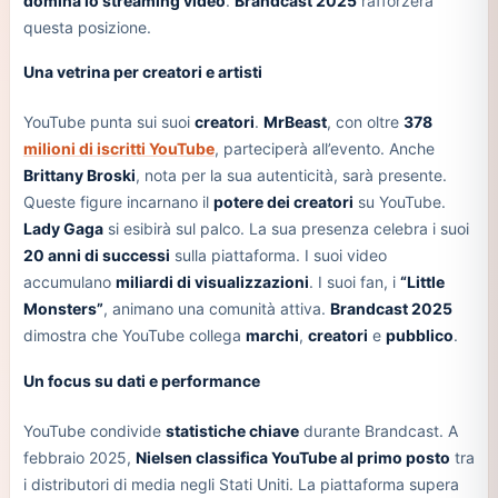
domina lo streaming video
.
Brandcast 2025
rafforzerà
questa posizione.
Una vetrina per creatori e artisti
YouTube punta sui suoi
creatori
.
MrBeast
, con oltre
378
milioni di iscritti YouTube
, parteciperà all’evento. Anche
Brittany Broski
, nota per la sua autenticità, sarà presente.
Queste figure incarnano il
potere dei creatori
su YouTube.
Lady Gaga
si esibirà sul palco. La sua presenza celebra i suoi
20 anni di successi
sulla piattaforma. I suoi video
accumulano
miliardi di visualizzazioni
. I suoi fan, i
“Little
Monsters”
, animano una comunità attiva.
Brandcast 2025
dimostra che YouTube collega
marchi
,
creatori
e
pubblico
.
Un focus su dati e performance
YouTube condivide
statistiche chiave
durante Brandcast. A
febbraio 2025,
Nielsen classifica YouTube al primo posto
tra
i distributori di media negli Stati Uniti. La piattaforma supera