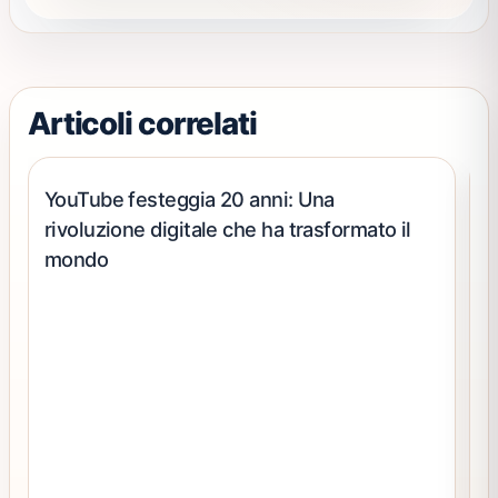
scelte
nella
pagina
del
Articoli correlati
prodotto
YouTube festeggia 20 anni: Una
rivoluzione digitale che ha trasformato il
mondo
C