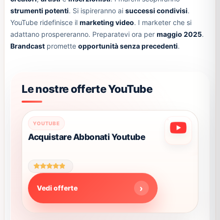
strumenti potenti
. Si ispireranno ai
successi condivisi
.
YouTube ridefinisce il
marketing video
. I marketer che si
adattano prospereranno. Preparatevi ora per
maggio 2025
.
Brandcast
promette
opportunità senza precedenti
.
Le nostre offerte YouTube
Questo
YOUTUBE
prodotto
Acquistare Abbonati Youtube
ha
più
varianti.
Valutato
Le
4.60
Vedi offerte
su 5
opzioni
possono
essere