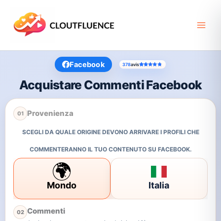
Vai
al
contenuto
Facebook
378
avis
Valutato
374
4.64
su 5 su base di
recensi
Acquistare Commenti Facebook
Provenienza
01
SCEGLI DA QUALE ORIGINE DEVONO ARRIVARE I PROFILI CHE
COMMENTERANNO IL TUO CONTENUTO SU FACEBOOK.
🌍
Mondo
Italia
Commenti
02