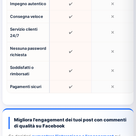
Impegno autentico
✔️
❌
Consegna veloce
✔️
❌
Servizio clienti
✔️
❌
24/7
Nessuna password
✔️
❌
richiesta
Soddisfatti o
✔️
❌
rimborsati
Pagamenti sicuri
✔️
❌
Migliora l'engagement dei tuoi post con commenti
di qualità su Facebook