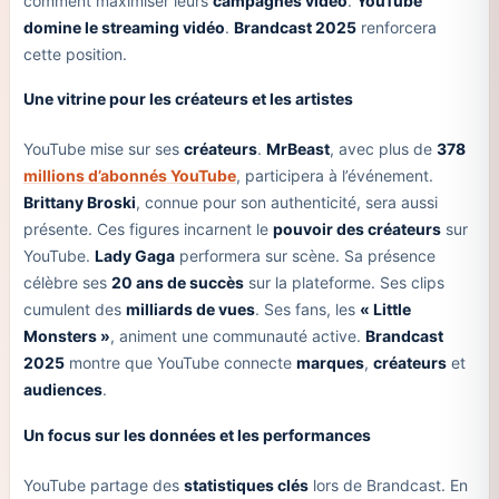
comment maximiser leurs
campagnes vidéo
.
YouTube
domine le streaming vidéo
.
Brandcast 2025
renforcera
cette position.
Une vitrine pour les créateurs et les artistes
YouTube mise sur ses
créateurs
.
MrBeast
, avec plus de
378
millions d’abonnés YouTube
, participera à l’événement.
Brittany Broski
, connue pour son authenticité, sera aussi
présente. Ces figures incarnent le
pouvoir des créateurs
sur
YouTube.
Lady Gaga
performera sur scène. Sa présence
célèbre ses
20 ans de succès
sur la plateforme. Ses clips
cumulent des
milliards de vues
. Ses fans, les
« Little
Monsters »
, animent une communauté active.
Brandcast
2025
montre que YouTube connecte
marques
,
créateurs
et
audiences
.
Un focus sur les données et les performances
YouTube partage des
statistiques clés
lors de Brandcast. En