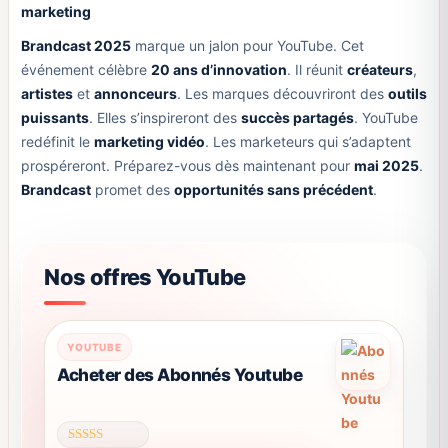
marketing
Brandcast 2025
marque un jalon pour YouTube. Cet
événement célèbre
20 ans d’innovation
. Il réunit
créateurs
,
artistes
et
annonceurs
. Les marques découvriront des
outils
puissants
. Elles s’inspireront des
succès partagés
. YouTube
redéfinit le
marketing vidéo
. Les marketeurs qui s’adaptent
prospéreront. Préparez-vous dès maintenant pour
mai 2025
.
Brandcast
promet des
opportunités sans précédent
.
Nos offres YouTube
Ce
YOUTUBE
produit
Acheter des Abonnés Youtube
a
plusieurs
variations.