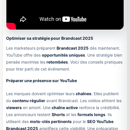
Optimiser sa stratégie pour Brandcast 2025
Les marketeurs préparent
Brandcast 2025
dès maintenant.
YouTube offre des
opportunités uniques
. Une stratégie bien
pensée maximise les
retombées
. Voici des conseils pratiques
pour tirer parti de cet événement.
Préparer une présence sur YouTube
Les marques doivent optimiser leurs
chaînes
. Elles publient
du
contenu régulier
avant Brandcast. Les vidéos attirent les
viewers
en amont. Une
chaîne active
renforce la crédibilité.
Les annonceurs testent
Shorts
et les
formats longs
. Ils
utilisent des
mots-clés pertinents
pour le
SEO YouTube
.
Brandcast 2025
amplifiera cette visibilité. Une préparation