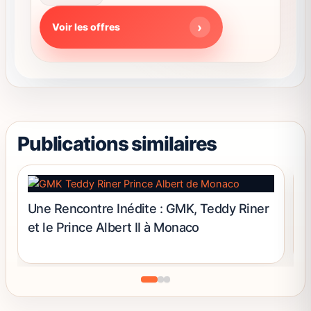
produit
Note
Les
4.63
Voir les offres
sur 5
options
peuvent
être
choisies
sur
la
page
Publications similaires
du
produit
Y
Une Rencontre Inédite : GMK, Teddy Riner
n
et le Prince Albert II à Monaco