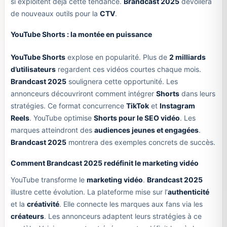
si exploitent déjà cette tendance.
Brandcast 2025
dévoilera
de nouveaux outils pour la
CTV
.
YouTube Shorts : la montée en puissance
YouTube Shorts
explose en popularité. Plus de
2 milliards
d’utilisateurs
regardent ces vidéos courtes chaque mois.
Brandcast 2025
soulignera cette opportunité. Les
annonceurs découvriront comment intégrer
Shorts
dans leurs
stratégies. Ce format concurrence
TikTok
et
Instagram
Reels
. YouTube optimise
Shorts pour le SEO vidéo
. Les
marques atteindront des
audiences jeunes et engagées
.
Brandcast 2025
montrera des exemples concrets de succès.
Comment Brandcast 2025 redéfinit le marketing vidéo
YouTube transforme le
marketing vidéo
.
Brandcast 2025
illustre cette évolution. La plateforme mise sur l’
authenticité
et la
créativité
. Elle connecte les marques aux fans via les
créateurs
. Les annonceurs adaptent leurs stratégies à ce