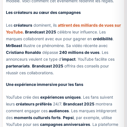
modèle. Voici comment cet événement redéfinit les règles.
Les créateurs au cœur des campagnes
Les
créateurs
dominent, ils
attirent des milliards de vues sur
YouTube
.
Brandcast 2025
célèbre leur influence. Les
marques collaborent avec eux pour gagner en
crédibilité
.
MrBeast
illustre ce phénomène. Sa vidéo récente avec
Cristiano Ronaldo
dépasse
240 millions de vues
. Les
annonceurs veulent ce type d’
impact
. YouTube facilite ces
partenariats
.
Brandcast 2025
offrira des conseils pour
réussir ces collaborations.
Une expérience immersive pour les fans
YouTube crée des
expériences uniques
. Les fans suivent
leurs
créateurs préférés
24/7.
Brandcast 2025
montrera
comment engager ces
audiences
. Les marques intégreront
des
moments culturels forts
.
Pepsi
, par exemple, utilise
YouTube pour ses
campagnes anniversaires
. La plateforme