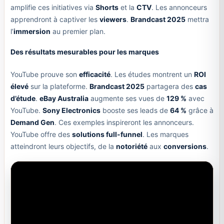
amplifie ces initiatives via
Shorts
et la
CTV
. Les annonceurs
apprendront à captiver les
viewers
.
Brandcast 2025
mettra
l’
immersion
au premier plan.
Des résultats mesurables pour les marques
YouTube prouve son
efficacité
. Les études montrent un
ROI
élevé
sur la plateforme.
Brandcast 2025
partagera des
cas
d’étude
.
eBay Australia
augmente ses vues de
129 %
avec
YouTube.
Sony Electronics
booste ses leads de
64 %
grâce à
Demand Gen
. Ces exemples inspireront les annonceurs.
YouTube offre des
solutions full-funnel
. Les marques
atteindront leurs objectifs, de la
notoriété
aux
conversions
.