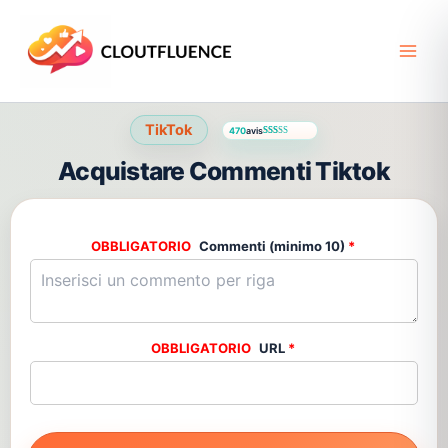
Vai
al
contenuto
TikTok
470
avis
Valutato
469
4.55
su 5 su base di
recensioni
Acquistare Commenti Tiktok
Commenti (minimo 10)
*
URL
*