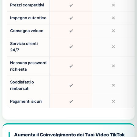
Prezzi competitivi
✔️
❌
Impegno autentico
✔️
❌
Consegna veloce
✔️
❌
Servizio clienti
✔️
❌
24/7
Nessuna password
✔️
❌
richiesta
Soddisfatti o
✔️
❌
rimborsati
Pagamenti sicuri
✔️
❌
Aumenta il Coinvolgimento dei Tuoi Video TikTok