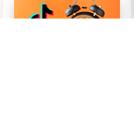
I Video Lunghi su TikTok Guadagnano
Popolarità: Cosa Rivelano i Dati
TikTok, la piattaforma per eccellenza dei video brevi, sta
evolvendo. Se i clip ultra-corti hanno dominato a lungo,
emerge una