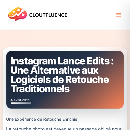
Aller
au
contenu
Instagram Lance Edits :
Une Alternative aux
Logiciels de Retouche
Traditionnels
4 avril 2025
Une Expérience de Retouche Enrichie
La retouche photo est devenue un passage obligé pour