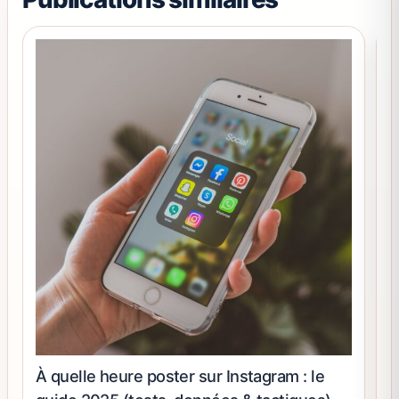
du
produit
À quelle heure poster sur Instagram : le
C