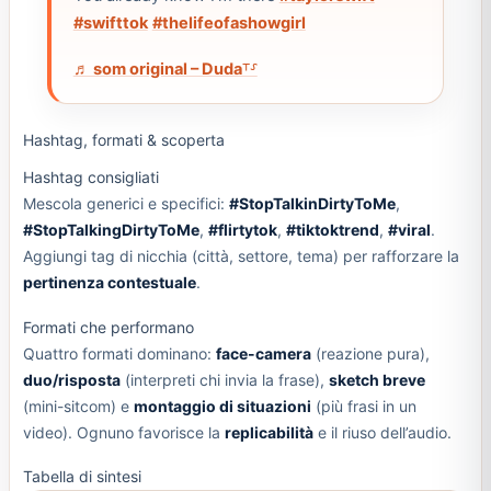
#swifttok
#thelifeofashowgirl
♬ som original – Duda⸆⸉
Hashtag, formati & scoperta
Hashtag consigliati
Mescola generici e specifici:
#StopTalkinDirtyToMe
,
#StopTalkingDirtyToMe
,
#flirtytok
,
#tiktoktrend
,
#viral
.
Aggiungi tag di nicchia (città, settore, tema) per rafforzare la
pertinenza contestuale
.
Formati che performano
Quattro formati dominano:
face-camera
(reazione pura),
duo/risposta
(interpreti chi invia la frase),
sketch breve
(mini-sitcom) e
montaggio di situazioni
(più frasi in un
video). Ognuno favorisce la
replicabilità
e il riuso dell’audio.
Tabella di sintesi