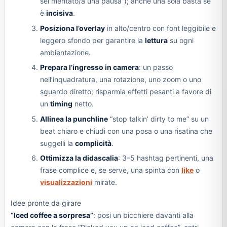
sei meritato/a una pausa”); anche una sola basta se
è
incisiva
.
Posiziona l’overlay
in alto/centro con font leggibile e
leggero sfondo per garantire la
lettura
su ogni
ambientazione.
Prepara l’ingresso in camera
: un passo
nell’inquadratura, una rotazione, uno zoom o uno
sguardo diretto; risparmia effetti pesanti a favore di
un
timing
netto.
Allinea la punchline
“stop talkin’ dirty to me” su un
beat chiaro e chiudi con una posa o una risatina che
suggelli la
complicità
.
Ottimizza la didascalia
: 3–5 hashtag pertinenti, una
frase complice e, se serve, una spinta con
like
o
visualizzazioni
mirate.
Idee pronte da girare
“Iced coffee a sorpresa”
: posi un bicchiere davanti alla