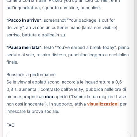
camera con la frase “Picked you up an iced coffee”, entri
nell’inquadratura, sguardo complice, punchline.
“Pacco in arrivo”
: screenshot “Your package is out for
delivery”, arrivi con un cutter in mano (lama non visibile),
sorriso, battuta e pollice in su.
“Pausa meritata”
: testo “You’ve earned a break today”, piano
seduto al sole, respiro disteso, punchline leggera e occhiolino
finale.
Boostare la performance
Se le view si appiattiscono, accorcia le inquadrature a 0,6–
0,8 s, aumenta il contrasto dell’overlay, pubblica nelle ore di
picco e proponi un
duo
aperto (“Dammi la tua migliore frase
non così innocente”). In supporto, attiva
visualizzazioni
per
innescare la prova sociale.
FAQ