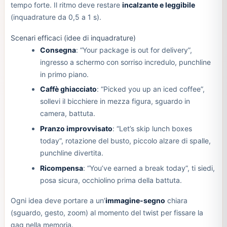
tempo forte. Il ritmo deve restare
incalzante e leggibile
(inquadrature da 0,5 a 1 s).
Scenari efficaci (idee di inquadrature)
Consegna
: “Your package is out for delivery”,
ingresso a schermo con sorriso incredulo, punchline
in primo piano.
Caffè ghiacciato
: “Picked you up an iced coffee”,
sollevi il bicchiere in mezza figura, sguardo in
camera, battuta.
Pranzo improvvisato
: “Let’s skip lunch boxes
today”, rotazione del busto, piccolo alzare di spalle,
punchline divertita.
Ricompensa
: “You’ve earned a break today”, ti siedi,
posa sicura, occhiolino prima della battuta.
Ogni idea deve portare a un’
immagine-segno
chiara
(sguardo, gesto, zoom) al momento del twist per fissare la
gag nella memoria.