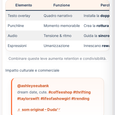
Elemento
Funzione
Perché 
Testo overlay
Quadro narrativo
Installa la
doppia l
Punchline
Momento memorabile
Crea la
rottura c
Audio
Tensione & ritmo
Guida la
sincronia
Espressioni
Umanizzazione
Innescano
rewatc
Combinare queste leve aumenta retention e condivisibilità.
Impatto culturale e commerciale
@ashleyeeubank
dream date, cute.
#coffeeshop
#thrifting
#taylorswift
#lifeofashowgirl
#trending
♬ som original – Duda⸆⸉