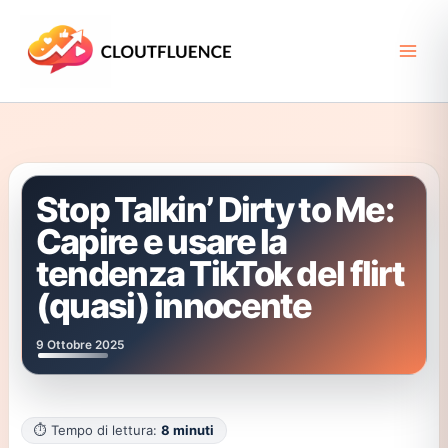
Vai
al
contenuto
Stop Talkin’ Dirty to Me:
Capire e usare la
tendenza TikTok del flirt
(quasi) innocente
9 Ottobre 2025
⏱️ Tempo di lettura:
8 minuti