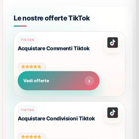
Le nostre offerte TikTok
TIKTOK
Acquistare Commenti Tiktok
Valutato
4.55
Vedi offerte
su 5
Questo
TIKTOK
prodotto
Acquistare Condivisioni Tiktok
ha
più
varianti.