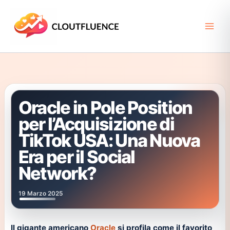
Vai
al
contenuto
Oracle in Pole Position
per l’Acquisizione di
TikTok USA: Una Nuova
Era per il Social
Network?
19 Marzo 2025
Il gigante americano
Oracle
si profila come il favorito