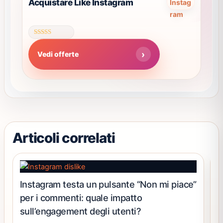
Acquistare Like Instagram
pagina
ha
del
più
prodotto
varianti.
Valutato
Le
4.63
Vedi offerte
su 5
opzioni
possono
essere
scelte
nella
pagina
del
Articoli correlati
prodotto
Instagram testa un pulsante “Non mi piace”
“
per i commenti: quale impatto
I
sull’engagement degli utenti?