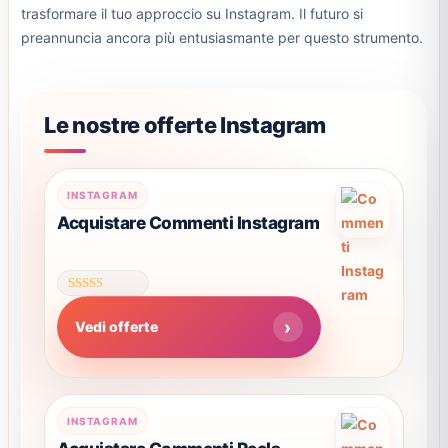
trasformare il tuo approccio su Instagram. Il futuro si
preannuncia ancora più entusiasmante per questo strumento.
Le nostre offerte Instagram
Questo
INSTAGRAM
prodotto
Acquistare Commenti Instagram
ha
più
varianti.
Valutato
Le
4.57
Vedi offerte
su 5
opzioni
possono
essere
scelte
Questo
INSTAGRAM
nella
prodotto