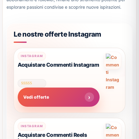
esplorare passioni condivise e scoprire nuove ispirazioni.
Le nostre offerte Instagram
Questo
INSTAGRAM
prodotto
Acquistare Commenti Instagram
ha
più
varianti.
Valutato
Le
4.57
Vedi offerte
su 5
opzioni
possono
essere
scelte
Questo
INSTAGRAM
nella
prodotto
Acquistare Commenti Reels
pagina