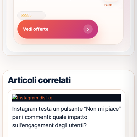
ha
del
più
prodotto
varianti.
Valutato
Le
4.63
Vedi offerte
su 5
opzioni
possono
essere
scelte
nella
pagina
del
Articoli correlati
prodotto
Instagram testa un pulsante “Non mi piace”
“
per i commenti: quale impatto
I
sull’engagement degli utenti?