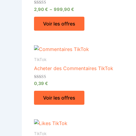
Note
2,90
€
–
999,90
€
4.63
sur 5
Voir les offres
TikTok
Acheter des Commentaires TikTok
Note
0,39
€
4.59
sur 5
Voir les offres
TikTok