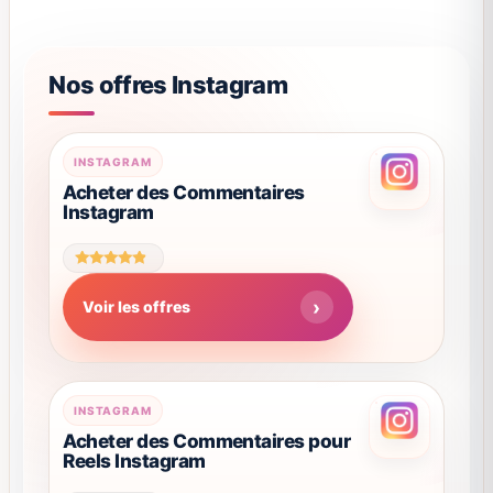
Nos offres Instagram
Ce
INSTAGRAM
produit
Acheter des Commentaires
Instagram
a
plusieurs
variations.
Note
Les
4.61
Voir les offres
sur 5
options
peuvent
être
choisies
Ce
INSTAGRAM
sur
produit
Acheter des Commentaires pour
la
Reels Instagram
a
page
plusieurs