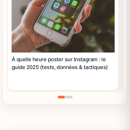
À quelle heure poster sur Instagram : le
C
guide 2025 (tests, données & tactiques)
l
i