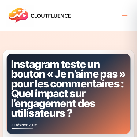
Aller
au
contenu
Instagram teste un
bouton « Je n’aime pas »
pour les commentaires :
Quel impact sur
l’engagement des
utilisateurs ?
21 février 2025