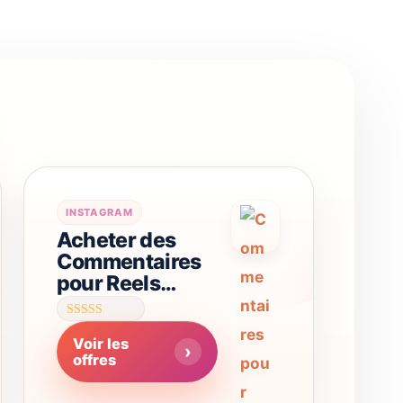
Ce
INSTAGRAM
Acheter des
produit
Commentaires
a
pour Reels
plusieurs
Instagram
variations.
Note
4.62
Voir les
sur 5
Les
offres
options