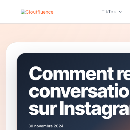
Aller
au
TikTok
contenu
Comment re
conversati
sur Instagr
30 novembre 2024