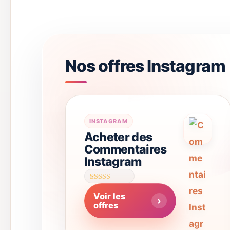
Nos offres Instagram
Ce
INSTAGRAM
Acheter des
produit
Commentaires
a
Instagram
plusieurs
variations.
Note
4.61
Voir les
sur 5
Les
offres
options