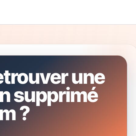
trouver une
on supprimé
am ?